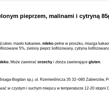
elonym pieprzem, malinami i cytryną 85
(cukier, masło kakaowe,
mleko
pełne w proszku, miazga kakao
ofilizowane 5%, zielony pieprz liofilizowany, cytryna liofilizo
leko.
Może zawierać
orzechy
i zboża zawierające
gluten
.
aga-Bogdan sp.j. ul. Rzemieślnicza 35 32–080 Zabierzów, P
ać w czystym i suchym miejscu w temperaturze 12-20 stopni Ce