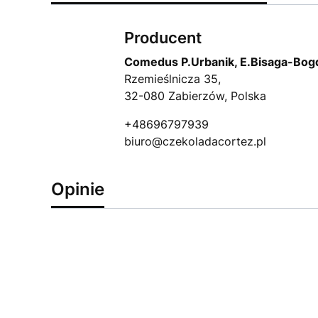
Producent
Comedus P.Urbanik, E.Bisaga-Bogd
Rzemieślnicza 35,
32-080 Zabierzów, Polska
+48696797939
biuro@czekoladacortez.pl
Opinie