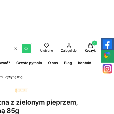
Produkty w kos
Wyczyść
Szukaj
Ulubione
Zaloguj się
Koszyk
ować?
Częste pytania
O nas
Blog
Kontakt
i i cytryną 85g
na z zielonym pieprzem,
ną 85g