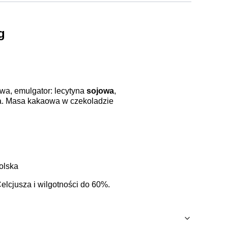
g
wa, emulgator: lecytyna
sojowa
,
wana. Masa kakaowa w czekoladzie
olska
lcjusza i wilgotności do 60%.