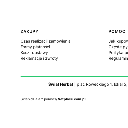
Linki w stopce
ZAKUPY
POMOC
Czas realizacji zamówienia
Jak kupo
Formy płatności
Częste py
Koszt dostawy
Polityka p
Reklamacje i zwroty
Regulamin
Świat Herbat
| plac Roweckiego 1, lokal 5
Sklep działa z pomocą
Netplace.com.pl