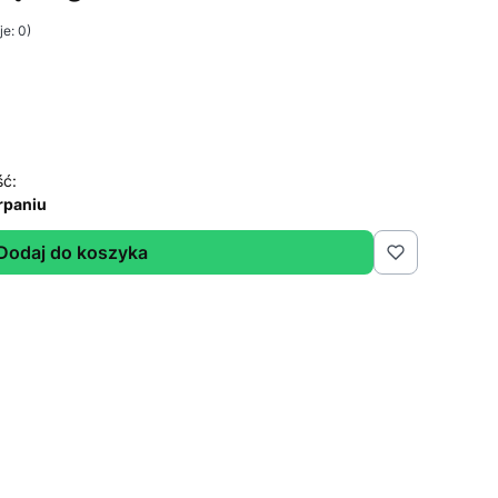
e: 0)
ść:
rpaniu
Dodaj do koszyka