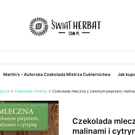
Martin’s – Autorska Czekolada Mistrza Cukiernictwa
Jak kup
odycze
Czekolady i Praliny
Czekolada mleczna z zielonym pieprzem, malinam
Czekolada mlecz
malinami i cytry