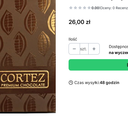
0.00
(Oceny: 0 Recenzj
Cena
26,00 zł
Ilość
Dostępno
szt.
na wycze
Czas wysyłki:
48 godzin