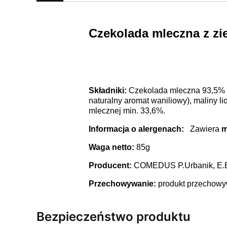
Czekolada mleczna z zi
Składniki:
Czekolada mleczna 93,5% 
naturalny aromat waniliowy), maliny li
mlecznej min. 33,6%.
Informacja o alergenach:
Zawiera
m
Waga netto:
85g
Producent:
COMEDUS P.Urbanik, E.Bis
Przechowywanie:
produkt przechowyw
Bezpieczeństwo produktu