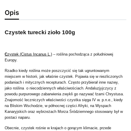
Opis
Czystek turecki zioło 100g
C
zystek (Cistus Incanus L.)
– roślina pochodząca z południowej
Europy.
Rzadko kiedy roślina może poszczycić się tak ugruntowanym
miejscem w historii, jak właśnie czystek. Pojawia się w niezliczonych
podaniach i mitycznych recepturach. Często przybierał inne nazwy,
jako roślina o niecodziennych właściwościach. Andaluzjyjczycy z
powodu purpurowego zabarwienia zwykli go nazywać łzami Chrystusa.
Znajomość leczniczych właściwości czystka sięga IV w. p.n.e., kiedy
na Bliskim Wschodzie, w północnej części Afryki, na Wyspach
Kanaryjskich oraz wybrzeżach Morza Śródziemnego stosowany był w
postaci naparu.
Obecnie, czystek rośnie w krajach o gorącym klimacie, przede