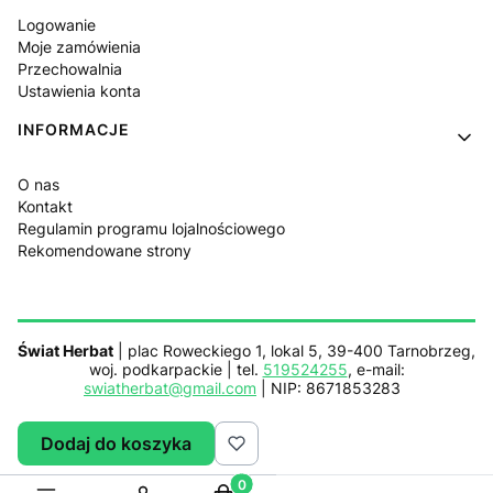
Logowanie
Moje zamówienia
Przechowalnia
Ustawienia konta
INFORMACJE
O nas
Kontakt
Regulamin programu lojalnościowego
Rekomendowane strony
Świat Herbat
| plac Roweckiego 1, lokal 5, 39-400 Tarnobrzeg,
woj. podkarpackie | tel.
519524255
, e-mail:
swiatherbat@gmail.com
| NIP: 8671853283
Dodaj do koszyka
Sklep działa z pomocą
Netplace.com.pl