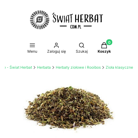
Produkty w koszy
Otwórz wyszukiwarkę
Menu
Zaloguj się
Szukaj
Koszyk
line - Świat Herbat
Herbata
Herbaty ziołowe i Rooibos
Zioła klasyczne