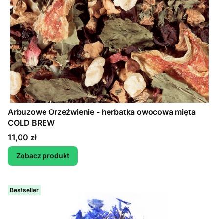
Arbuzowe Orzeźwienie - herbatka owocowa mięta
COLD BREW
Cena
11,00 zł
Zobacz produkt
Bestseller