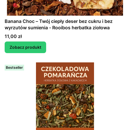
Banana Choc – Twój ciepły deser bez cukru i bez
wyrzutów sumienia - Rooibos herbatka ziołowa
Cena
11,00 zł
Zobacz produkt
Bestseller