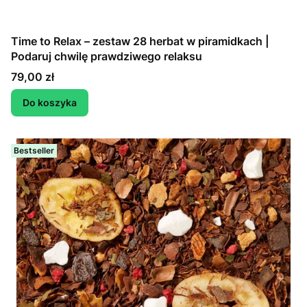
Time to Relax – zestaw 28 herbat w piramidkach |
Podaruj chwilę prawdziwego relaksu
Cena
79,00 zł
Do koszyka
Bestseller