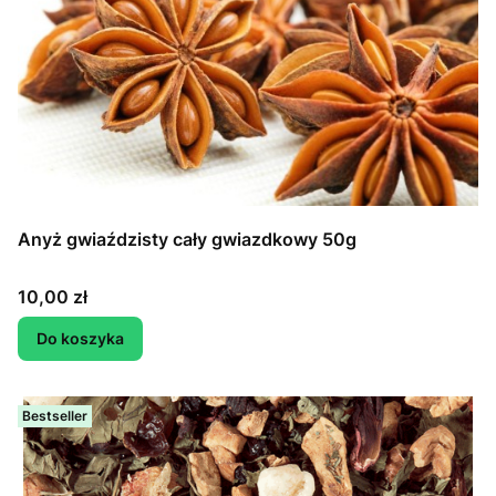
Anyż gwiaździsty cały gwiazdkowy 50g
Cena
10,00 zł
Do koszyka
Bestseller