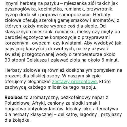
innymi herbatę na patyku – mieszanka ziół takich jak
pysznogłówka, kocimiętka, rumianek, przywrotnik,
hyzop doda sił i poprawi samopoczucie. Herbaty
ziołowe oferują szeroką gamę smaków i aromatów, z
których każdy może wybrać coś dla siebie. Od
klasycznych mieszanki rumianku, melisy czy mięty po
bardziej egzotyczne kompozycje z przyprawami
korzennymi, owocami czy kwiatami. Aby wydobyć jak
najwięcej korzyści zdrowotnych, należy używać
świeżej przegotowanej wody o temperaturze około
90 stopni Celsjusza i zalewać zioła na około 5 minut.
Herbaty ziołowe są również doskonałym pomysłem na
prezent dla bliskiej osoby. W naszym sklepie
oferujemy eleganckie
zestawy prezentowe
, które
zachwycą każdego miłośnika tego napoju.
Rooibos
to aromatyczny, bezkofeinowy napar z
Południowej Afryki, ceniony za słodki smak i
bogactwo antyoksydantów. Idealny jako alternatywa
dla herbaty klasycznej – delikatny, łagodny i przyjazny
dla żołądka.