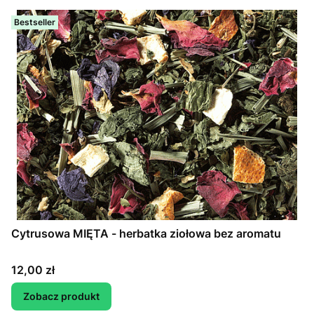
Bestseller
Cytrusowa MIĘTA - herbatka ziołowa bez aromatu
Cena
12,00 zł
Zobacz produkt