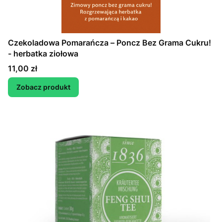
Czekoladowa Pomarańcza – Poncz Bez Grama Cukru!
- herbatka ziołowa
Cena
11,00 zł
Zobacz produkt