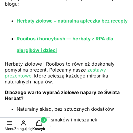
blogu:
Herbaty ziołowe – naturalna apteczka bez recepty
Rooibos i honeybush — herbaty z RPA dla
alergików i dzieci
Herbaty ziołowe i Rooibos to również doskonały
pomysł na prezent. Polecamy nasze
zestawy
prezentowe
, które ucieszą każdego miłośnika
naturalnych naparów.
Dlaczego warto wybrać ziołowe napary ze Świata
Herbat?
Naturalny skład, bez sztucznych dodatków
Szeroki wybór smaków i mieszanek
Produkty w koszyku: 0. Zobacz szczegóły
funkcjonalnych
Menu
Zaloguj się
Koszyk