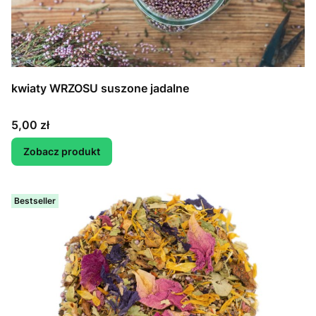
kwiaty WRZOSU suszone jadalne
Cena
5,00 zł
Zobacz produkt
Bestseller