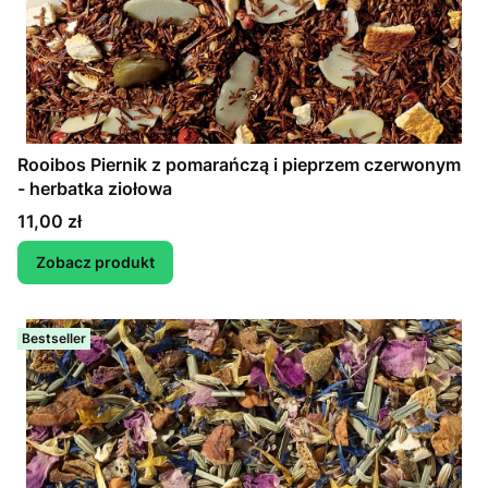
Rooibos Piernik z pomarańczą i pieprzem czerwonym
- herbatka ziołowa
Cena
11,00 zł
Zobacz produkt
Bestseller