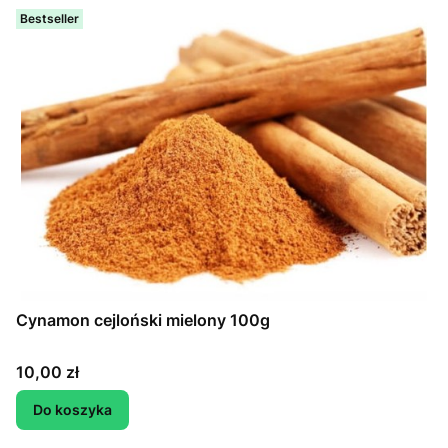
Bestseller
Cynamon cejloński mielony 100g
Cena
10,00 zł
Do koszyka