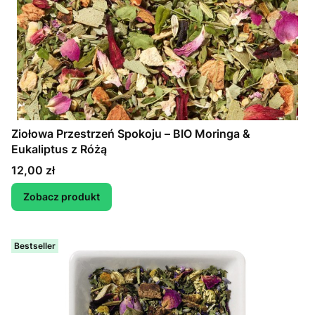
Ziołowa Przestrzeń Spokoju – BIO Moringa &
Eukaliptus z Różą
Cena
12,00 zł
Zobacz produkt
Bestseller