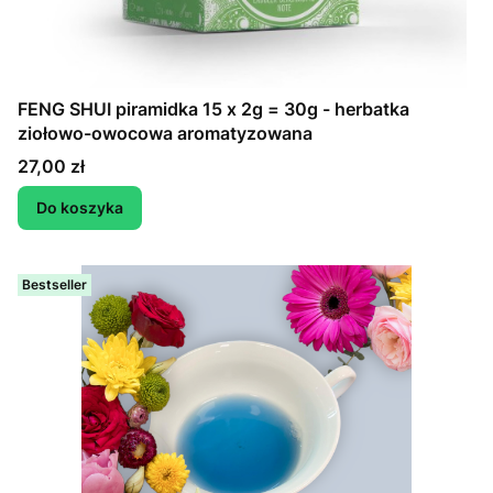
FENG SHUI piramidka 15 x 2g = 30g - herbatka
ziołowo-owocowa aromatyzowana
Cena
27,00 zł
Do koszyka
Bestseller