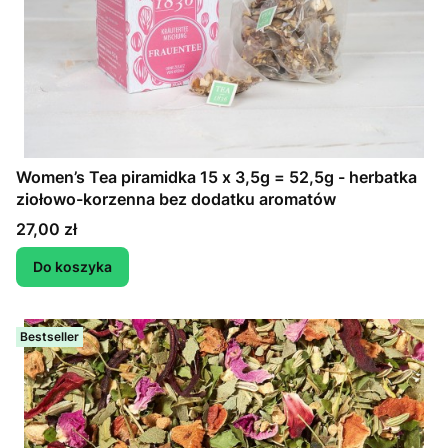
Women’s Tea piramidka 15 x 3,5g = 52,5g - herbatka
ziołowo-korzenna bez dodatku aromatów
Cena
27,00 zł
Do koszyka
Bestseller