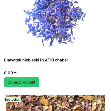
Bławatek niebieski PŁATKI chaber
Cena
8,00 zł
Zobacz produkt
Bestseller