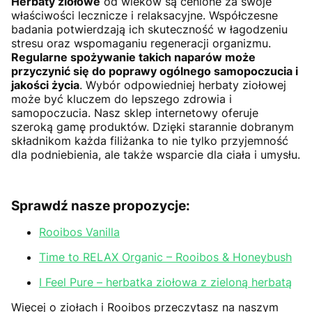
Herbaty ziołowe
od wieków są cenione za swoje
właściwości lecznicze i relaksacyjne. Współczesne
badania potwierdzają ich skuteczność w łagodzeniu
stresu oraz wspomaganiu regeneracji organizmu.
Regularne spożywanie takich naparów może
przyczynić się do poprawy ogólnego samopoczucia i
jakości życia
. Wybór odpowiedniej herbaty ziołowej
może być kluczem do lepszego zdrowia i
samopoczucia. Nasz sklep internetowy oferuje
szeroką gamę produktów. Dzięki starannie dobranym
składnikom każda filiżanka to nie tylko przyjemność
dla podniebienia, ale także wsparcie dla ciała i umysłu.
Sprawdź nasze propozycje:
Rooibos Vanilla
Time to RELAX Organic
– Rooibos & Honeybush
I Feel Pure
– herbatka ziołowa z zieloną herbatą
Więcej o ziołach i Rooibos przeczytasz na naszym