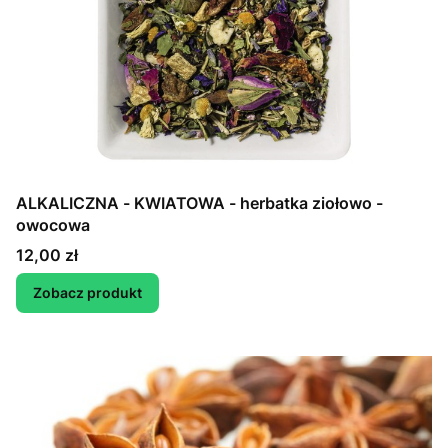
ALKALICZNA - KWIATOWA - herbatka ziołowo -
owocowa
Cena
12,00 zł
Zobacz produkt