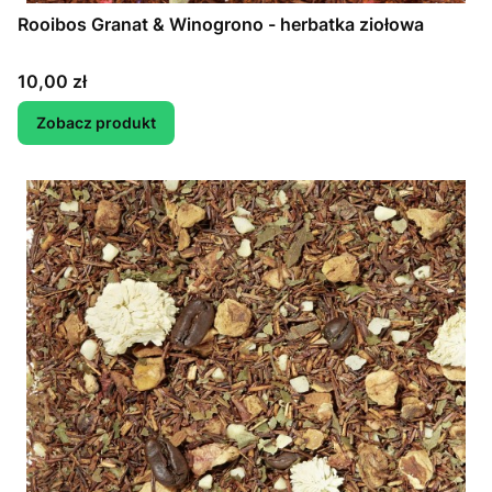
Rooibos Granat & Winogrono - herbatka ziołowa
Cena
10,00 zł
Zobacz produkt