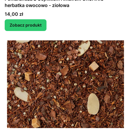
herbatka owocowo - ziołowa
Cena
14,00 zł
Zobacz produkt