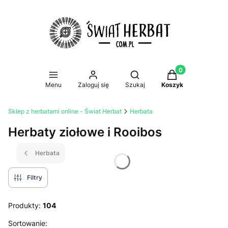
Produkty w koszy
Otwórz wyszukiwarkę
Menu
Zaloguj się
Szukaj
Koszyk
Sklep z herbatami online - Świat Herbat
Herbata
Herbaty ziołowe i Rooibos
Herbata
Filtry
Produkty:
104
Lista produktów
Sortowanie: