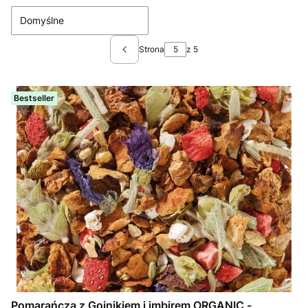
Domyślne
Strona
z 5
Poprzednie produkty
Bestseller
Pomarańcza z Gojnikiem i imbirem ORGANIC -