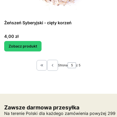
Żeńszeń Syberyjski - cięty korzeń
Cena
4,00 zł
Zobacz produkt
Strona
z 5
Wróć do pierwszej strony z produktami
Zawsze darmowa przesyłka
Na terenie Polski dla każdego zamówienia powyżej 299