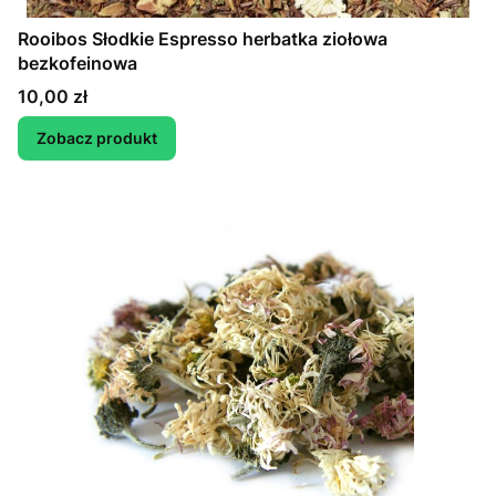
Rooibos Słodkie Espresso herbatka ziołowa
bezkofeinowa
Cena
10,00 zł
Zobacz produkt