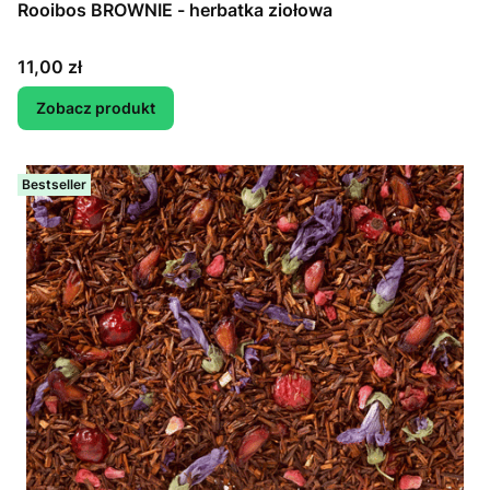
Rooibos BROWNIE - herbatka ziołowa
Cena
11,00 zł
Zobacz produkt
Bestseller