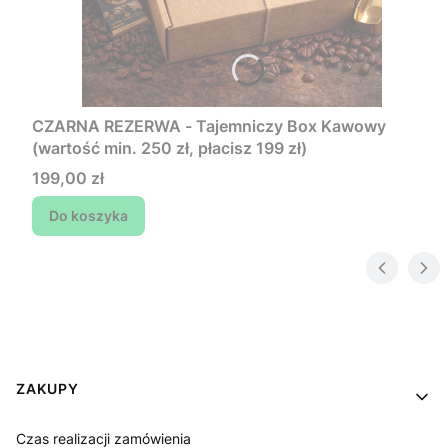
CZARNA REZERWA - Tajemniczy Box Kawowy
(wartość min. 250 zł, płacisz 199 zł)
Cena
199,00 zł
Do koszyka
Linki w stopce
ZAKUPY
Czas realizacji zamówienia