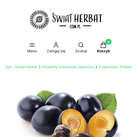
Produkty w koszy
Otwórz wyszukiwarkę
Menu
Zaloguj się
Szukaj
Koszyk
 online - Świat Herbat
Produkty kolonialne, słodycze
Czekolady i Praliny