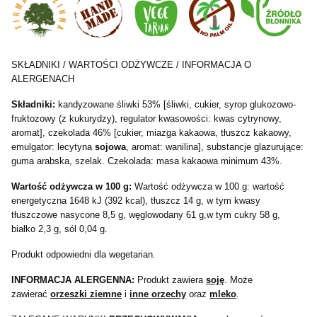
SKŁADNIKI / WARTOŚCI ODŻYWCZE / INFORMACJA O
ALERGENACH
Składniki:
kandyzowane śliwki 53% [śliwki, cukier, syrop glukozowo-
fruktozowy (z kukurydzy), regulator kwasowości: kwas cytrynowy,
aromat], czekolada 46% [cukier, miazga kakaowa, tłuszcz kakaowy,
emulgator: lecytyna
sojowa
, aromat: wanilina], substancje glazurujące:
guma arabska, szelak. Czekolada: masa kakaowa minimum 43%.
Wartość odżywcza w 100 g:
Wartość odżywcza w 100 g: wartość
energetyczna 1648 kJ (392 kcal), tłuszcz 14 g, w tym kwasy
tłuszczowe nasycone 8,5 g, węglowodany 61 g,w tym cukry 58 g,
białko 2,3 g, sól 0,04 g.
Produkt odpowiedni dla wegetarian.
INFORMACJA ALERGENNA:
Produkt zawiera
soję
. Może
zawierać
orzeszki ziemne
i
inne orzechy
oraz
mlek
o
.