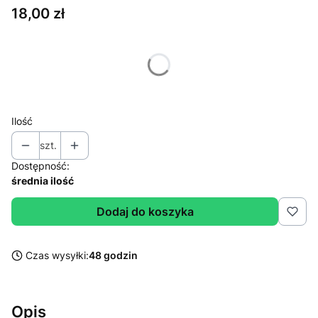
Cena
18,00 zł
Wybierz wariant produktu:
Poszczególne warianty mogą różnić się ceną
Ilość
szt.
Dostępność:
średnia ilość
Dodaj do koszyka
Czas wysyłki:
48 godzin
Opis