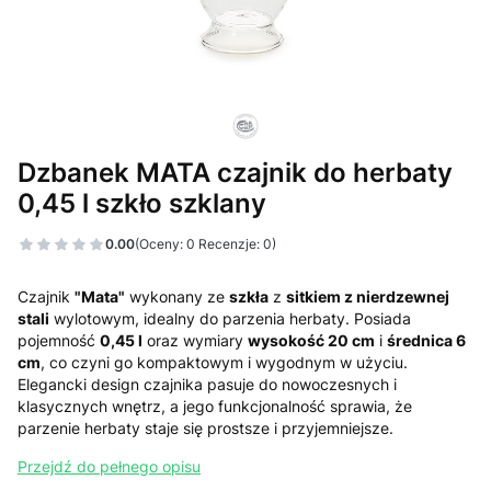
Dzbanek MATA czajnik do herbaty
0,45 l szkło szklany
0.00
(Oceny: 0 Recenzje: 0)
Czajnik
"Mata"
wykonany ze
szkła
z
sitkiem z nierdzewnej
stali
wylotowym, idealny do parzenia herbaty. Posiada
pojemność
0,45 l
oraz wymiary
wysokość 20 cm
i
średnica 6
cm
, co czyni go kompaktowym i wygodnym w użyciu.
Elegancki design czajnika pasuje do nowoczesnych i
klasycznych wnętrz, a jego funkcjonalność sprawia, że
parzenie herbaty staje się prostsze i przyjemniejsze.
Przejdź do pełnego opisu