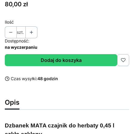
Cena
80,00 zł
Ilość
szt.
Dostępność:
na wyczerpaniu
Dodaj do koszyka
Czas wysyłki:
48 godzin
Opis
Dzbanek MATA czajnik do herbaty 0,45 l