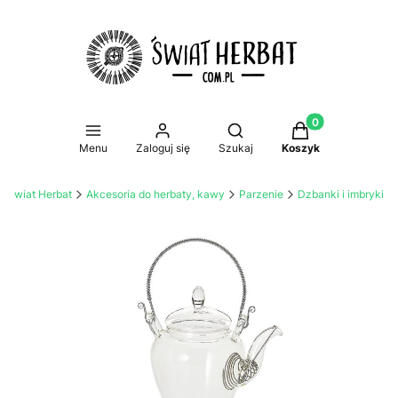
Produkty w koszy
Otwórz wyszukiwarkę
Menu
Zaloguj się
Szukaj
Koszyk
 - Świat Herbat
Akcesoria do herbaty, kawy
Parzenie
Dzbanki i imbryki