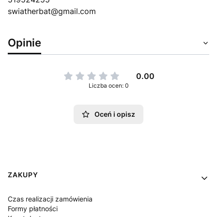
swiatherbat@gmail.com
Opinie
0.00
Liczba ocen: 0
Oceń i opisz
Linki w stopce
ZAKUPY
Czas realizacji zamówienia
Formy płatności