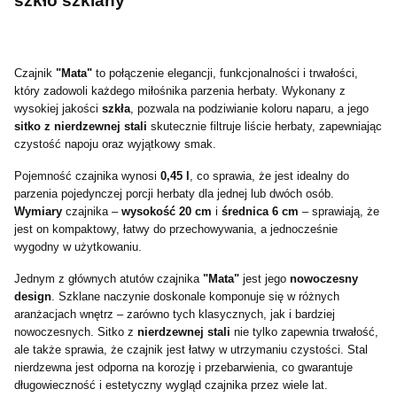
szkło szklany
Czajnik
"Mata"
to połączenie elegancji, funkcjonalności i trwałości,
który zadowoli każdego miłośnika parzenia herbaty. Wykonany z
wysokiej jakości
szkła
, pozwala na podziwianie koloru naparu, a jego
sitko z nierdzewnej stali
skutecznie filtruje liście herbaty, zapewniając
czystość napoju oraz wyjątkowy smak.
Pojemność czajnika wynosi
0,45 l
, co sprawia, że jest idealny do
parzenia pojedynczej porcji herbaty dla jednej lub dwóch osób.
Wymiary
czajnika –
wysokość 20 cm
i
średnica 6 cm
– sprawiają, że
jest on kompaktowy, łatwy do przechowywania, a jednocześnie
wygodny w użytkowaniu.
Jednym z głównych atutów czajnika
"Mata"
jest jego
nowoczesny
design
. Szklane naczynie doskonale komponuje się w różnych
aranżacjach wnętrz – zarówno tych klasycznych, jak i bardziej
nowoczesnych. Sitko z
nierdzewnej stali
nie tylko zapewnia trwałość,
ale także sprawia, że czajnik jest łatwy w utrzymaniu czystości. Stal
nierdzewna jest odporna na korozję i przebarwienia, co gwarantuje
długowieczność i estetyczny wygląd czajnika przez wiele lat.