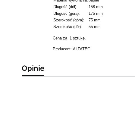
Materiał wykonania:
papier
Długość (dół):
158 mm
Długość (góra):
175 mm
Szerokość (góra):
75 mm
Szerokość (dół):
55 mm
Cena za 1 sztukę.
Producent:
ALFATEC
Opinie