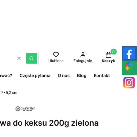
Produkty w kos
Wyczyść
Szukaj
Ulubione
Zaloguj się
Koszyk
ować?
Częste pytania
O nas
Blog
Kontakt
5x7x5,2 cm
wa do keksu 200g zielona