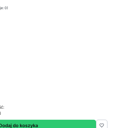
e: 0)
ść:
ć
Dodaj do koszyka