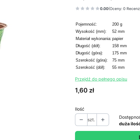
0.00
(Oceny: 0 Recenzj
Pojemność:
200 g
Wysokość (mm):
52 mm
Materiał wykonania:
papier
Długość (dół):
158 mm
Długość (góra):
175 mm
Szerokość (góra):
75 mm
Szerokość (dół):
55 mm
Przejdź do pełnego opisu
Cena
1,60 zł
Ilość
Dostępno
szt.
duża iloś