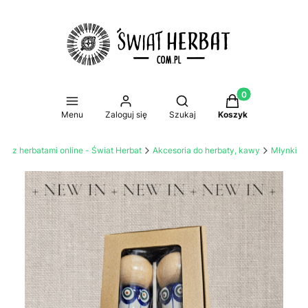
Produkty w koszy
Otwórz wyszukiwarkę
Menu
Zaloguj się
Szukaj
Koszyk
lep z herbatami online - Świat Herbat
Akcesoria do herbaty, kawy
Młynki