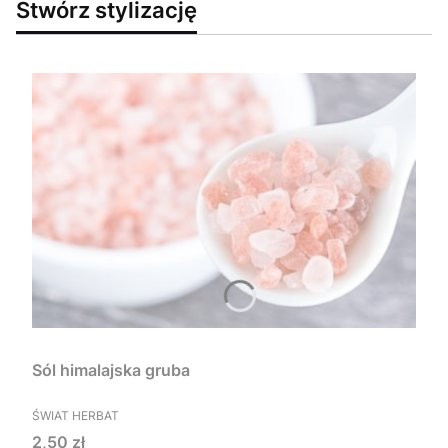
Stwórz stylizację
Sól himalajska gruba
PRODUCENT
ŚWIAT HERBAT
Cena
2,50 zł