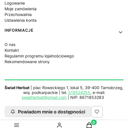
Logowanie
Moje zamówienia
Przechowalnia
Ustawienia konta
INFORMACJE
O nas
Kontakt
Regulamin programu lojalnościowego
Rekomendowane strony
Świat Herbat
| plac Roweckiego 1, lokal 5, 39-400 Tarnobrzeg,
woj. podkarpackie | tel.
519524255
, e-mail:
swiatherbat@gmail.com
| NIP: 8671853283
Powiadom mnie o dostępności
Sklep działa z pomocą
Netplace.com.pl
Produkty w koszyku:
Sklep internetowy
Shoper.pl