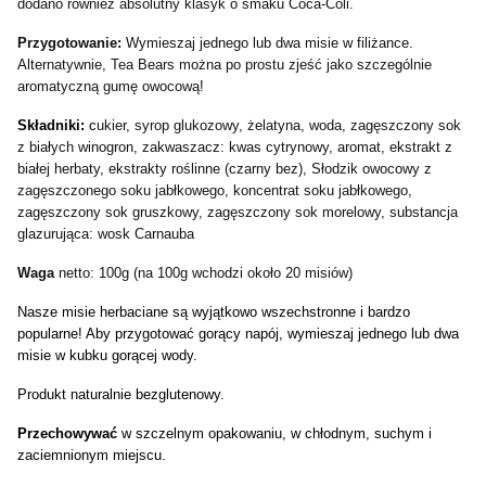
dodano również absolutny klasyk o smaku Coca-Coli.
Przygotowanie:
Wymieszaj jednego lub dwa misie w filiżance.
Alternatywnie, Tea Bears można po prostu zjeść jako szczególnie
aromatyczną gumę owocową!
Składniki:
c
ukier, syrop glukozowy, żelatyna, woda, zagęszczony sok
z białych winogron, zakwaszacz: kwas cytrynowy, aromat, ekstrakt z
białej herbaty, ekstrakty roślinne (czarny bez), Słodzik owocowy z
zagęszczonego soku jabłkowego, koncentrat soku jabłkowego,
zagęszczony sok gruszkowy, zagęszczony sok morelowy, substancja
glazurująca: wosk Carnauba
Waga
netto: 100g (na 100g wchodzi około 20 misiów)
Nasze misie herbaciane są wyjątkowo wszechstronne i bardzo
popularne! Aby przygotować gorący napój, wymieszaj jednego lub dwa
misie w kubku gorącej wody.
Produkt naturalnie bezglutenowy.
Przechowywać
w szczelnym opakowaniu, w chłodnym, suchym i
zaciemnionym miejscu.