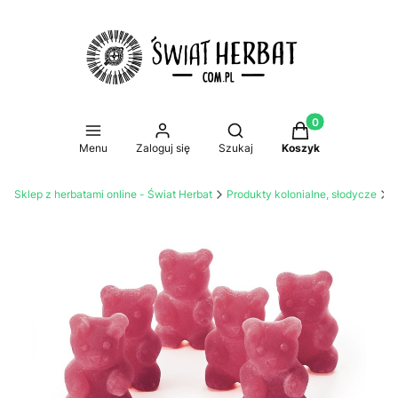
Produkty w koszy
Otwórz wyszukiwarkę
Menu
Zaloguj się
Szukaj
Koszyk
Sklep z herbatami online - Świat Herbat
Produkty kolonialne, słodycze
Ż