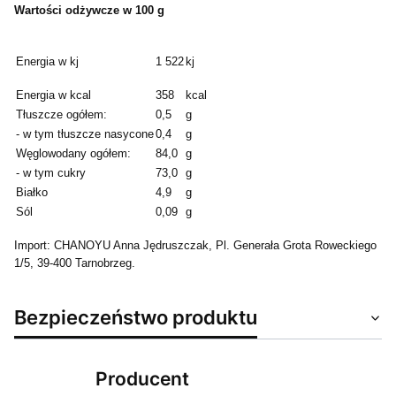
Wartości odżywcze w 100 g
Energia w kj
1 522
kj
Energia w kcal
358
kcal
Tłuszcze ogółem:
0,5
g
- w tym tłuszcze nasycone
0,4
g
Węglowodany ogółem:
84,0
g
- w tym cukry
73,0
g
Białko
4,9
g
Sól
0,09
g
Import: CHANOYU Anna Jędruszczak, Pl. Generała Grota Roweckiego
1/5, 39-400 Tarnobrzeg.
Bezpieczeństwo produktu
Producent