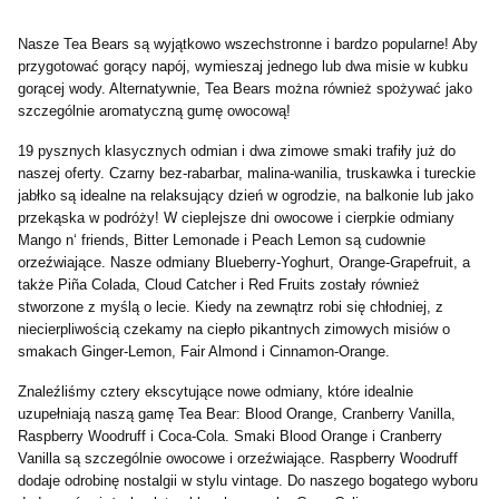
Nasze Tea Bears są wyjątkowo wszechstronne i bardzo popularne!
Aby
przygotować gorący napój, wymieszaj jednego lub dwa misie w kubku
gorącej wody.
Alternatywnie, Tea Bears można również spożywać jako
szczególnie aromatyczną gumę owocową!
19 pysznych klasycznych odmian i dwa zimowe smaki trafiły już do
naszej oferty.
Czarny bez-rabarbar, malina-wanilia, truskawka i tureckie
jabłko są idealne na relaksujący dzień w ogrodzie, na balkonie lub jako
przekąska w podróży!
W cieplejsze dni owocowe i cierpkie odmiany
Mango n‘ friends, Bitter Lemonade i Peach Lemon są cudownie
orzeźwiające.
Nasze odmiany Blueberry-Yoghurt, Orange-Grapefruit, a
także Piña Colada, Cloud Catcher i Red Fruits zostały również
stworzone z myślą o lecie.
Kiedy na zewnątrz robi się chłodniej, z
niecierpliwością czekamy na ciepło pikantnych zimowych misiów o
smakach Ginger-Lemon, Fair Almond i Cinnamon-Orange.
Znaleźliśmy cztery ekscytujące nowe odmiany, które idealnie
uzupełniają naszą gamę Tea Bear: Blood Orange, Cranberry Vanilla,
Raspberry Woodruff i Coca-Cola.
Smaki Blood Orange i Cranberry
Vanilla są szczególnie owocowe i orzeźwiające.
Raspberry Woodruff
dodaje odrobinę nostalgii w stylu vintage.
Do naszego bogatego wyboru