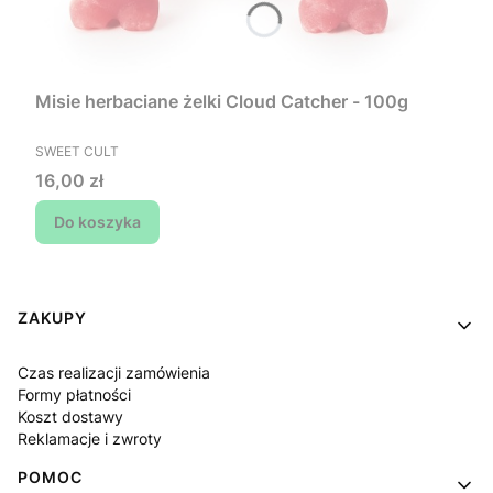
Misie herbaciane żelki Cloud Catcher - 100g
PRODUCENT
SWEET CULT
Cena
16,00 zł
Do koszyka
Linki w stopce
ZAKUPY
Czas realizacji zamówienia
Formy płatności
Koszt dostawy
Reklamacje i zwroty
POMOC