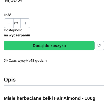
Cena
16,00 zł
Ilość
szt.
Dostępność:
na wyczerpaniu
Dodaj do koszyka
Czas wysyłki:
48 godzin
Opis
Misie herbaciane żelki Fair Almond - 100g