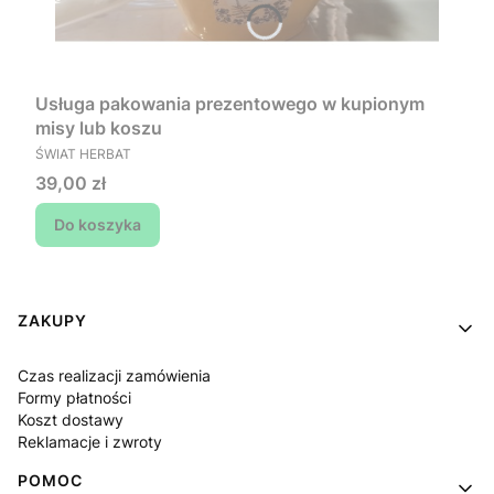
Usługa pakowania prezentowego w kupionym
misy lub koszu
PRODUCENT
ŚWIAT HERBAT
Cena
39,00 zł
Do koszyka
Linki w stopce
ZAKUPY
Czas realizacji zamówienia
Formy płatności
Koszt dostawy
Reklamacje i zwroty
POMOC