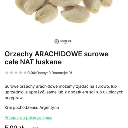
Orzechy ARACHIDOWE surowe
całe NAT łuskane
0.00
(Oceny: 0 Recenzje: 0)
Surowe orzechy arachidowe możemy zjadać na surowo, lub
uprzednio je uprażyć, same lub z dodatkiem soli lub ulubionych
przypraw.
Kraj pochodzenia: Argentyna
Przejdź do pełnego opisu
Cena
5,00 zł