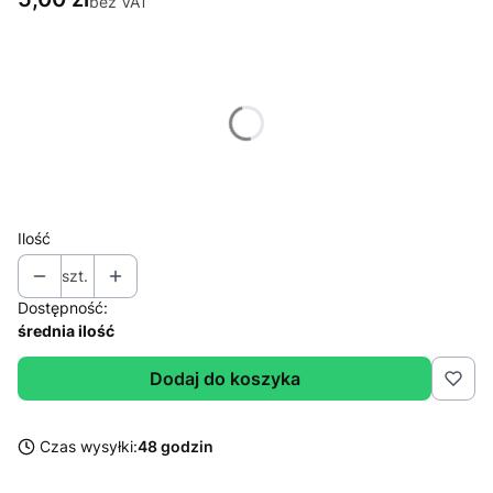
bez VAT
Wybierz wariant produktu:
Poszczególne warianty mogą różnić się ceną
*
Wybierz wagę
Wybierz
Ilość
szt.
Dostępność:
średnia ilość
Dodaj do koszyka
Czas wysyłki:
48 godzin