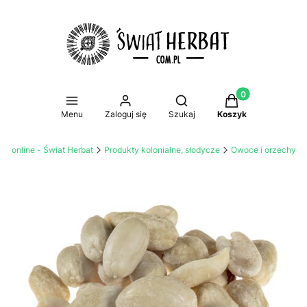
Produkty w koszy
Otwórz wyszukiwarkę
Menu
Zaloguj się
Szukaj
Koszyk
mi online - Świat Herbat
Produkty kolonialne, słodycze
Owoce i orzechy