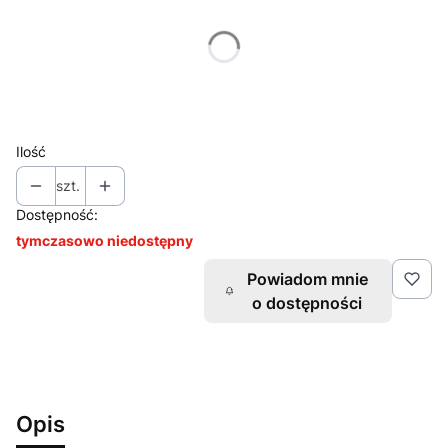
Poszczególne warianty mogą różnić się ceną
*
Wybierz wagę
Wybierz
Ilość
szt.
Dostępność:
tymczasowo niedostępny
Powiadom mnie
o dostępności
Opis