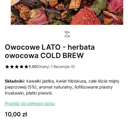
Owocowe LATO - herbata
owocowa COLD BREW
5.00
(Oceny: 1 Recenzje: 0)
kawałki jabłka, kwiat hibiskusa, całe liście mięty
Składniki:
pieprzowej (5%), aromat naturalny, liofilizowane plastry
truskawki, płatki piwonii.
Przejdź do pełnego opisu
Cena
10,00 zł
Wybierz wariant produktu: