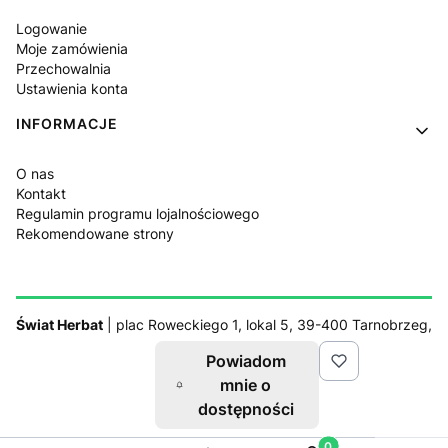
Logowanie
Moje zamówienia
Przechowalnia
Ustawienia konta
INFORMACJE
O nas
Kontakt
Regulamin programu lojalnościowego
Rekomendowane strony
Świat Herbat
| plac Roweckiego 1, lokal 5, 39-400 Tarnobrzeg,
woj. podkarpackie | tel.
519524255
, e-mail:
swiatherbat@gmail.com
| NIP: 8671853283
Powiadom
mnie o
dostępności
Sklep działa z pomocą
Netplace.com.pl