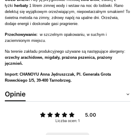
łyżki
herbaty
1 litrem zimnej wody i wstaw na noc do lodówki. Rano
delektuj się wyjątkowym orzeźwiającym, niepowtarzalnym smakiem! To
świetna metoda na zimny, zdrowy napój na upalne dni. Orzeźwia,
dodaje energii i doskonale gasi pragnienie.
Przechowywanie:
w szczelnym opakowaniu, w suchym i
zaciemnionym miejscu.
Na terenie zakładu produkcyjnego używane są następujące alergeny:
orzechy arachidowe, migdały, prażona pszenica, prażony
jęczmień.
Import: CHANOYU Anna Jędruszczak, Pl. Generała Grota
Roweckiego 1/5, 39-400 Tarnobrzeg.
Opinie
5.00
Liczba ocen: 1