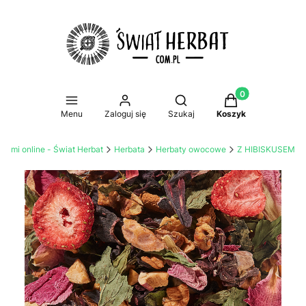
Produkty w koszy
Otwórz wyszukiwarkę
Menu
Zaloguj się
Szukaj
Koszyk
atami online - Świat Herbat
Herbata
Herbaty owocowe
Z HIBISKUSEM