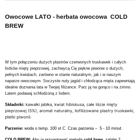
Owocowe LATO - herbata owocowa COLD
BREW
W tym połączeniu dużych plastrów czerwonych truskawek i całych
listków mięty pieprzowej, zachwycą Cię piękne piwonie o dużych,
pełnych kwiatach, zarówno w stanie naturalnym, jak i w naszym
naparze owocowym. Soczyste nuty jagód i chłodząca mięta zapewniają
idealne doznania lata w Twojej filiżance. Parz ją na gorąco i na zimno.
Latem podawaj schłodzoną z lodem.
kawałki jabłka, kwiat hibiskusa, całe liście mięty
Składniki:
pieprzowej (5%), aromat naturalny, liofilizowane plastry truskawki,
płatki piwonii.
Parzenie:
woda o temp. 100 st C. Czas parzenia – 5 - 10 minut.
COLD BREW:
Aby ją przygotować metodą
cold brew
, zalalej 2