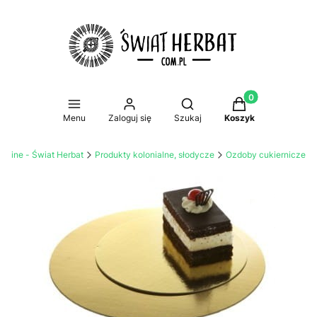
Produkty w koszy
Otwórz wyszukiwarkę
Menu
Zaloguj się
Szukaj
Koszyk
online - Świat Herbat
Produkty kolonialne, słodycze
Ozdoby cukiernicze