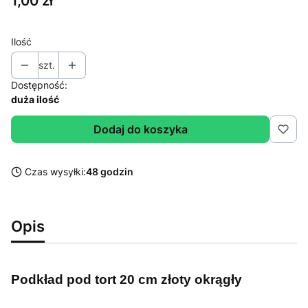
Cena
1,00 zł
Ilość
szt.
Dostępność:
duża ilość
Dodaj do koszyka
Czas wysyłki:
48 godzin
Opis
Podkład pod tort 20 cm złoty okrągły