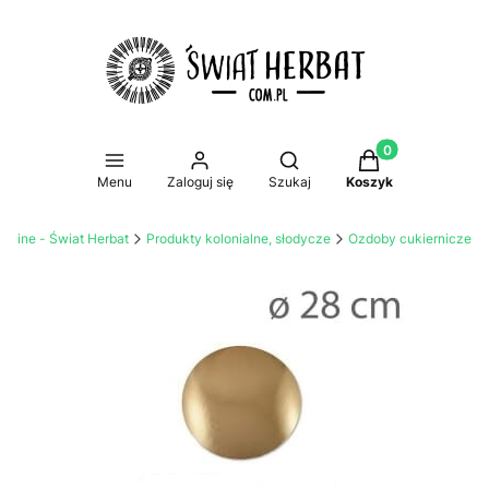
Produkty w koszy
Otwórz wyszukiwarkę
Menu
Zaloguj się
Szukaj
Koszyk
online - Świat Herbat
Produkty kolonialne, słodycze
Ozdoby cukiernicze