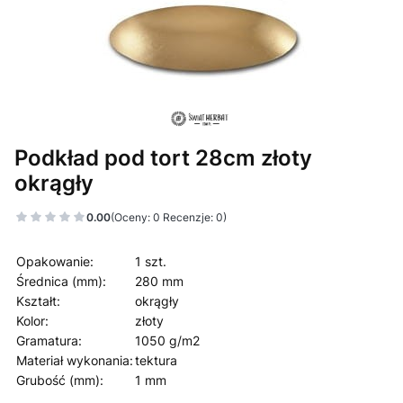
Podkład pod tort 28cm złoty
okrągły
0.00
(Oceny: 0 Recenzje: 0)
Opakowanie:
1 szt.
Średnica (mm):
280 mm
Kształt:
okrągły
Kolor:
złoty
Gramatura:
1050 g/m2
Materiał wykonania:
tektura
Grubość (mm):
1 mm