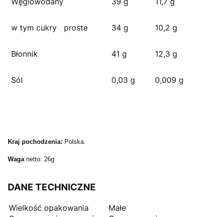
Węglowodany
39 g
11,7 g
w tym cukry proste
34 g
10,2 g
Błonnik
41 g
12,3 g
Sól
0,03 g
0,009 g
Kraj pochodzenia:
Polska.
Waga
netto: 26g
DANE TECHNICZNE
Wielkość opakowania
Małe