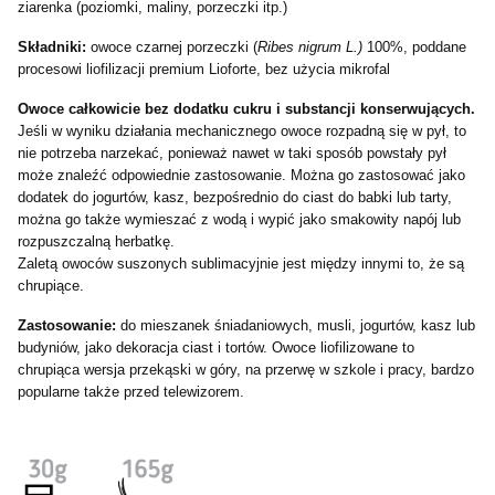
ziarenka (poziomki, maliny, porzeczki itp.)
Składniki:
owoce czarnej porzeczki (
Ribes nigrum L.)
100%, poddane
procesowi liofilizacji premium Lioforte, bez użycia mikrofal
Owoce całkowicie bez dodatku cukru i substancji konserwujących.
Jeśli w wyniku działania mechanicznego owoce rozpadną się w pył, to
nie potrzeba narzekać, ponieważ nawet w taki sposób powstały pył
może znaleźć odpowiednie zastosowanie. Można go zastosować jako
dodatek do jogurtów, kasz, bezpośrednio do ciast do babki lub tarty,
można go także wymieszać z wodą i wypić jako smakowity napój lub
rozpuszczalną herbatkę.
Zaletą owoców suszonych sublimacyjnie jest między innymi to, że są
chrupiące.
Zastosowanie:
do mieszanek śniadaniowych, musli, jogurtów, kasz lub
budyniów, jako dekoracja ciast i tortów. Owoce liofilizowane to
chrupiąca wersja przekąski w góry, na przerwę w szkole i pracy, bardzo
popularne także przed telewizorem.