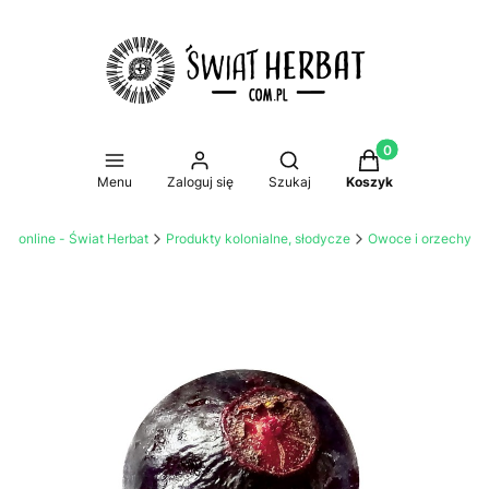
Produkty w koszy
Otwórz wyszukiwarkę
Menu
Zaloguj się
Szukaj
Koszyk
mi online - Świat Herbat
Produkty kolonialne, słodycze
Owoce i orzechy