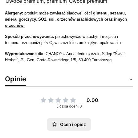
Owoce premium, premium
Owoce premium
Alergeny:
produkt może zawierać śladowe ilości
glutenu, sezamu,
selera, gorczycy, SO2, soi, orzechów arachidowych oraz innych
orzechów.
Sposób przechowywania:
przechowywać w suchym miejscu i
temperaturze poniżej 25°C, w szczelnie zamkniętym opakowaniu.
Wyprodukowane
dla: CHANOYU Anna Jędruszczak, Sklep "Świat
Herbat", Pl. Gen. Grota Roweckiego 1/5, 39-400 Tarnobrzeg
Opinie
0.00
Liczba ocen: 0
Oceń i opisz