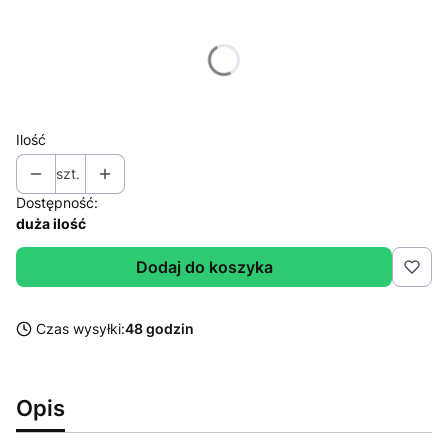
Wybierz wariant produktu:
Poszczególne warianty mogą różnić się ceną
Ilość
szt.
Dostępność:
duża ilość
Dodaj do koszyka
Czas wysyłki:
48 godzin
Opis