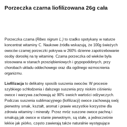
Porzeczka czarna liofilizowana 26g cała
Porzeczka czarna (
Ribes nigrum L.)
to rzadko spotykany w naturze
koncentrat witaminy C. Naukowe źródła wskazują, że 100g świeżych
owoców czarnej porzeczki pokrywa w 260% dzienne zapotrzebowanie
osoby dorosłej na tę witaminę. Czarna porzeczka od wieków była
stosowana w stanach przeziębieniowych i grypopodobnych, przy
chorobach układu oddechowego oraz dla ogólnego wzmocnienia
organizmu.
Liofilizacja
to delikatny sposób suszenia owoców. W procesie
szybkiego schłodzenia i dalszego suszenia przy niskim ciśnieniu
owoce i warzywa zachowują aż 90% swoich wartości odżywczych.
Podczas suszenia sublimacyjnego (liofilizacji) owoce zachowują swój
pierwotny smak, kształt, aromat i prawie wszystkie korzystne dla
zdrowia witaminy i minerały. Przez mróz suszone owoce pachną i
smakują jak owoce w stanie pierwotnym, są stałe, a jednocześnie
lekkie jak piórko, często zawierają także naturalnie występujące