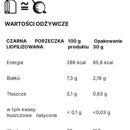
WARTOŚCI ODŻYWCZE
CZARNA PORZECZKA
100 g
Opakowanie
LIOFILIZOWANA
produktu
30 g
Energia
286 kcal
85,8 kcal
Białko
7,3 g
2,19 g
Tłuszcze
2,1 g
0,63 g
w tym kwasy
< 0,1 g
<0,03 g
tłuszczowe nasycone