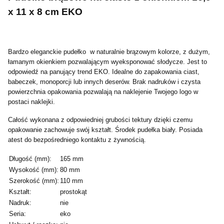
x 11 x 8 cm EKO
Bardzo eleganckie pudełko w naturalnie brązowym kolorze, z dużym,
łamanym okienkiem pozwalającym wyeksponować słodycze. Jest to
odpowiedź na panujący trend EKO. Idealne do zapakowania ciast,
babeczek, monoporcji lub innych deserów. Brak nadruków i czysta
powierzchnia opakowania pozwalają na naklejenie Twojego logo w
postaci naklejki.
Całość wykonana z odpowiedniej grubości tektury dzięki czemu
opakowanie zachowuje swój kształt. Środek pudełka biały. Posiada
atest do bezpośredniego kontaktu z żywnością.
Długość (mm):
165 mm
Wysokość (mm):
80 mm
Szerokość (mm):
110 mm
Kształt:
prostokąt
Nadruk:
nie
Seria:
eko