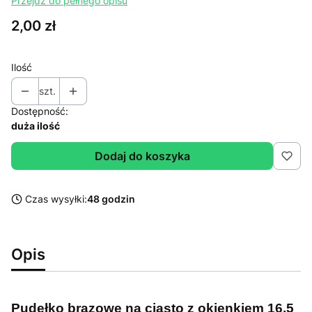
Przejdź do pełnego opisu
Cena
2,00 zł
Ilość
szt.
Dostępność:
duża ilość
Dodaj do koszyka
Czas wysyłki:
48 godzin
Opis
Pudełko brązowe na ciasto z okienkiem 16,5