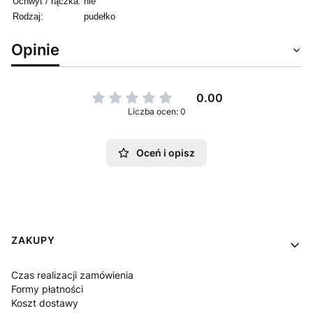
Uchwyt / rączka:
nie
Rodzaj:
pudełko
Opinie
0.00
Liczba ocen: 0
Oceń i opisz
Linki w stopce
ZAKUPY
Czas realizacji zamówienia
Formy płatności
Koszt dostawy