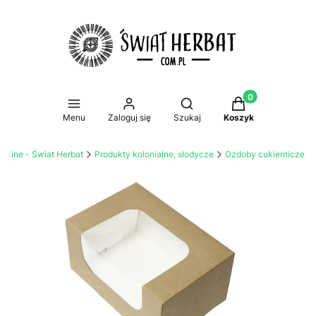
Produkty w koszy
Otwórz wyszukiwarkę
Menu
Zaloguj się
Szukaj
Koszyk
online - Świat Herbat
Produkty kolonialne, słodycze
Ozdoby cukiernicze