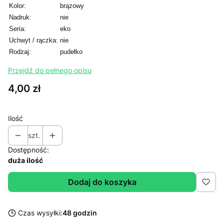
Kolor:
brązowy
Nadruk:
nie
Seria:
eko
Uchwyt / rączka:
nie
Rodzaj:
pudełko
Przejdź do pełnego opisu
Cena
4,00 zł
Ilość
szt.
Dostępność:
duża ilość
Dodaj do koszyka
Czas wysyłki:
48 godzin