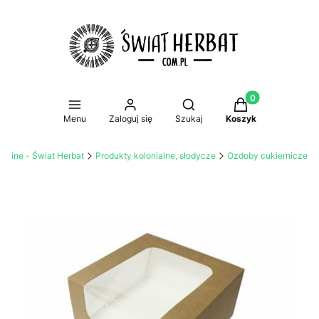
Produkty w koszy
Otwórz wyszukiwarkę
Menu
Zaloguj się
Szukaj
Koszyk
online - Świat Herbat
Produkty kolonialne, słodycze
Ozdoby cukiernicze