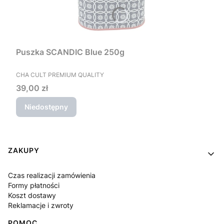
Puszka SCANDIC Blue 250g
PRODUCENT
CHA CULT PREMIUM QUALITY
Cena
39,00 zł
Niedostępny
Linki w stopce
ZAKUPY
Czas realizacji zamówienia
Formy płatności
Koszt dostawy
Reklamacje i zwroty
POMOC