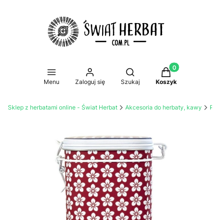
Produkty w koszy
Otwórz wyszukiwarkę
Menu
Zaloguj się
Szukaj
Koszyk
Sklep z herbatami online - Świat Herbat
Akcesoria do herbaty, kawy
Prz