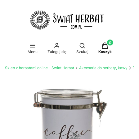
Produkty w koszy
Otwórz wyszukiwarkę
Menu
Zaloguj się
Szukaj
Koszyk
Sklep z herbatami online - Świat Herbat
Akcesoria do herbaty, kawy
Prz