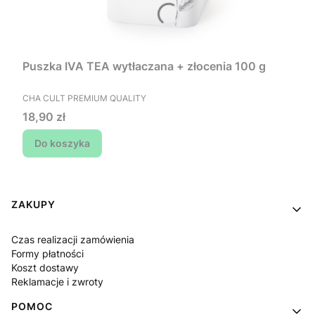
Puszka IVA TEA wytłaczana + złocenia 100 g
PRODUCENT
CHA CULT PREMIUM QUALITY
Cena
18,90 zł
Do koszyka
Linki w stopce
ZAKUPY
Czas realizacji zamówienia
Formy płatności
Koszt dostawy
Reklamacje i zwroty
POMOC