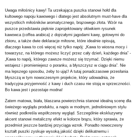
Uwaga miłośnicy kawy!
Ta urzekająca puszka stanowi hołd dla
kultowego napoju kawowego i dlatego jest absolutnym must-have dla
wszystkich miłośników aromatycznego, brązowego złota. Wzór na
puszce
przedstawia pięknie zaprojektowany ołówkiem rysunek
kawowca (coffea arabica) z dojrzałymi jagodami kawy, gotowymi do
zbioru, a także dwie deklaracje miłosne, które idealnie opisują,
dlaczego kawa to coś więcej niż tylko napój: „Kawa to wiosna
mocy i
towarzysz, na którego możesz liczyć przez cały dzień, każdego dnia” -
„Kawa to napój, którego zawsze możesz się trzymać. Dzięki niemu
wstajesz i promieniejesz o poranku, a błyszczysz w ciągu dnia”.
Nie
ma lepszego sposobu, żeby to ująć!
A tutaj ponadczasowe przesłania
błyszczą w tym nowoczesnym projekcie, który udowadnia, że
tradycyjna przyjemność z kawy i duch czasu nie stoją w sprzeczności.
Bo kawa jest i pozostaje modna!
Zatem matowa, biała, blaszana powierzchnia stanowi idealną scenę dla
świeżego wyglądu produktu, a napis w modnym, jednoliniowym stylu
również podkreśla współczesny wygląd.
Szczególnie ekskluzywny
akcent stanowi metaliczny efekt w kolorze brązu, który sprawia, że
przedmiot jeszcze bardziej przyciąga wzrok.
Ponadto nowoczesny
kształt puszki zyskuje wysoką jakość dzięki delikatnemu i