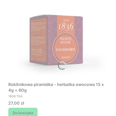
Rokitnikowa piramidka - herbatka owocowa 15 x
4g = 60g
PRODUCENT
1836 TEA
Cena
27,00 zł
Do koszyka