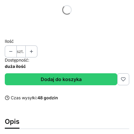
Poszczególne warianty mogą różnić się ceną
*
Wybierz wagę
Wybierz
Ilość
szt.
Dostępność:
duża ilość
Dodaj do koszyka
Czas wysyłki:
48 godzin
Opis