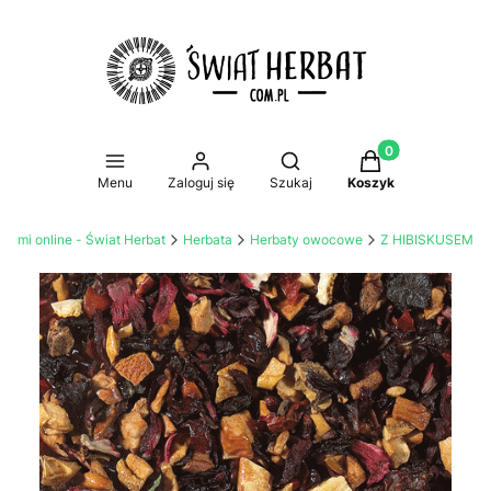
Produkty w koszy
Otwórz wyszukiwarkę
Menu
Zaloguj się
Szukaj
Koszyk
atami online - Świat Herbat
Herbata
Herbaty owocowe
Z HIBISKUSEM