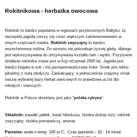
Rokitnikowa - herbatka owocowa
Rokitnik to bardzo popularna w regionach przybrzeżnych Bałtyku, ta
niezwykła jagoda cieszy się coraz większym zainteresowaniem w
innych częściach świata.
Rokitnik zwyczajny
to bardzo
wszechstronna roślina. Do wzrostu nie potrzebuje żyznej gleby, dlatego
jest wykorzystywana do utrzymywania kształtu tam i wydm. Pozytywne
działanie rokitnika znane jest w Azji od ponad 2000 lat. Jagoda jest
bardzo bogata w sok i ma jasnopomarańczowy kolor. Smak jest lekko
pikantny z nutą słodyczy. Zaskakujący, a jednocześnie znajomy smak
naszej wybranej bazy herbat owocowych to prawdziwa uczta dla
młodych i starszych.
Rokitnik w Polsce określany jest jako "
polska cytryna
".
Składniki:
kawałki jabłek, kwiat hibiskusa, skórka dzikiej róży, rokitnik
zwyczajny, skórka pomarańczy, aromat.
Parzenie:
woda o temp. 100 st C., Czas parzenia – 10 - 14 minut.