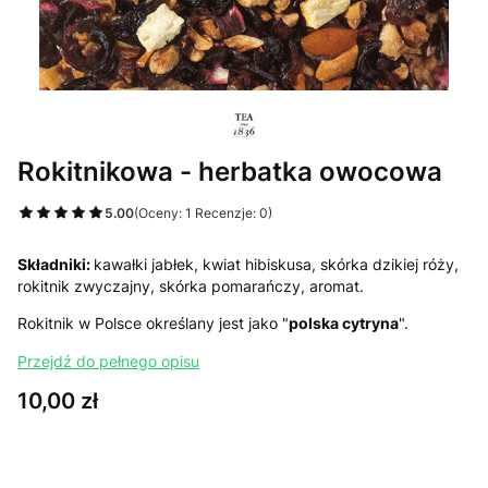
Rokitnikowa - herbatka owocowa
5.00
(Oceny: 1 Recenzje: 0)
Składniki:
kawałki jabłek, kwiat hibiskusa, skórka dzikiej róży,
rokitnik zwyczajny, skórka pomarańczy, aromat.
Rokitnik w Polsce określany jest jako "
polska cytryna
".
Przejdź do pełnego opisu
Cena
10,00 zł
Wybierz wariant produktu: