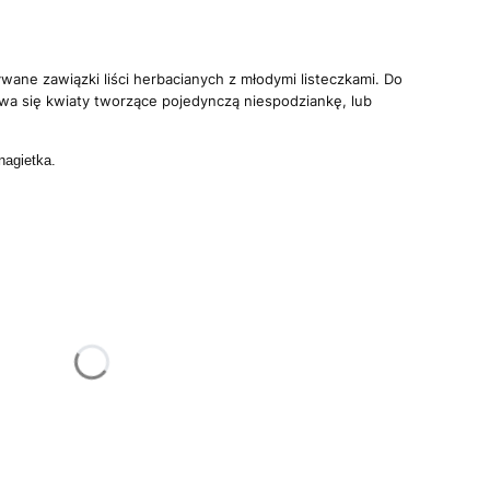
wane zawiązki liści herbacianych z młodymi listeczkami. Do
wa się kwiaty tworzące pojedynczą niespodziankę, lub
nagietka.
żnić się ceną