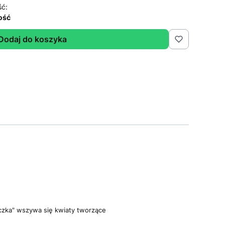
ść:
lość
Dodaj do koszyka
yczka" wszywa się kwiaty tworzące