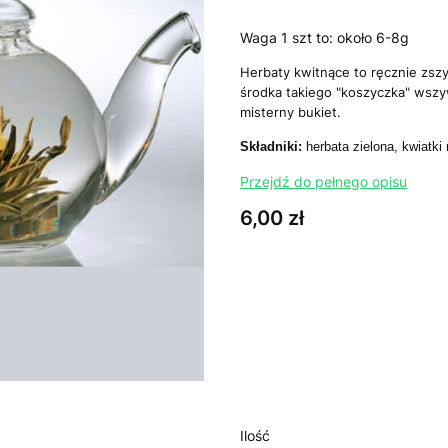
Waga 1 szt to: około 6-8g
Herbaty kwitnące to ręcznie zszy
środka takiego "koszyczka" wszy
misterny bukiet.
Składniki:
herbata zielona, kwiatki 
Przejdź do pełnego opisu
Cena
6,00 zł
Wybierz wariant produktu:
Poszczególne warianty mogą ró
*
zawartość opakowania
Wybierz
Ilość