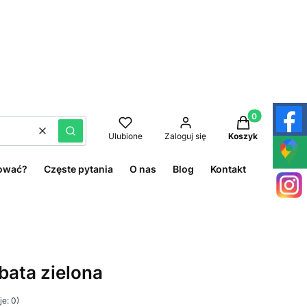
Produkty w kos
Wyczyść
Szukaj
Ulubione
Zaloguj się
Koszyk
ować?
Częste pytania
O nas
Blog
Kontakt
bata zielona
e: 0)