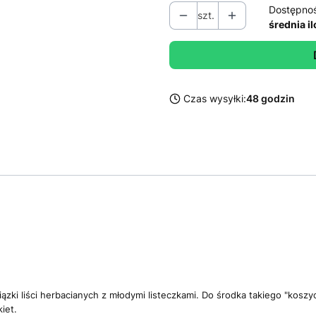
Dostępno
szt.
średnia i
Czas wysyłki:
48 godzin
zki liści herbacianych z młodymi listeczkami. Do środka takiego "kosz
iet.