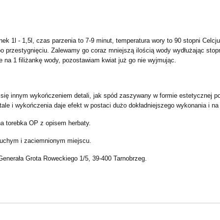
k 1l - 1,5l, czas parzenia to 7-9 minut, temperatura wory to 90 stopni Celcj
po przestygnięciu. Zalewamy go coraz mniejszą ilością wody wydłużając stop
e na 1 filiżankę wody, pozostawiam kwiat już go nie wyjmując.
się innym wykończeniem detali, jak spód zaszywany w formie estetycznej po
ale i wykończenia daje efekt w postaci dużo dokładniejszego wykonania i na 
 torebka OP z opisem herbaty.
uchym i zaciemnionym miejscu.
enerała Grota Roweckiego 1/5, 39-400 Tarnobrzeg.