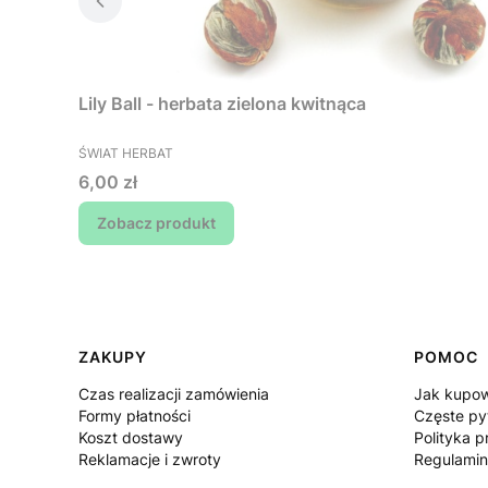
Lily Ball - herbata zielona kwitnąca
PRODUCENT
ŚWIAT HERBAT
Cena
6,00 zł
Zobacz produkt
Linki w stopce
ZAKUPY
POMOC
Czas realizacji zamówienia
Jak kupo
Formy płatności
Częste py
Koszt dostawy
Polityka p
Reklamacje i zwroty
Regulamin