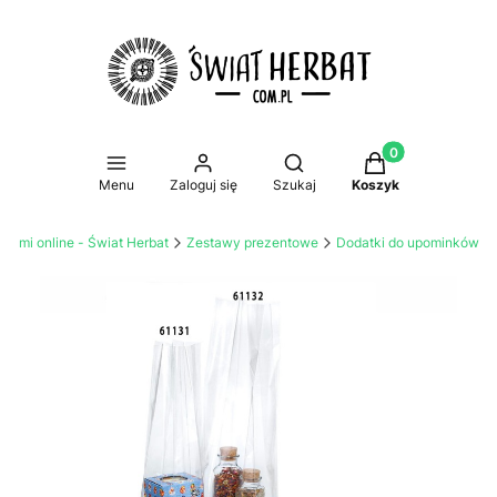
Produkty w koszy
Otwórz wyszukiwarkę
Menu
Zaloguj się
Szukaj
Koszyk
atami online - Świat Herbat
Zestawy prezentowe
Dodatki do upominków