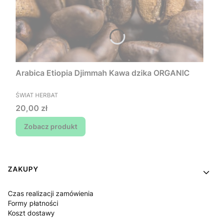
Arabica Etiopia Djimmah Kawa dzika ORGANIC
PRODUCENT
ŚWIAT HERBAT
Cena
20,00 zł
Zobacz produkt
Linki w stopce
ZAKUPY
Czas realizacji zamówienia
Formy płatności
Koszt dostawy