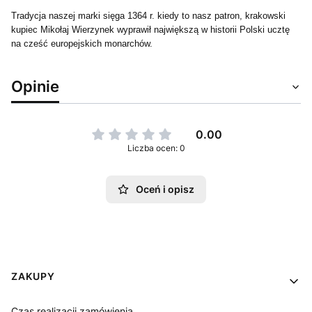
Tradycja naszej marki sięga 1364 r. kiedy to nasz patron, krakowski
kupiec Mikołaj Wierzynek wyprawił największą w historii Polski ucztę
na cześć europejskich monarchów.
Opinie
0.00
Liczba ocen: 0
Oceń i opisz
Linki w stopce
ZAKUPY
Czas realizacji zamówienia