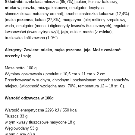
Składniki:
czekolada mleczna (85,7%);[cukier, tłuszcz kakaowy,
mleko
w proszku, miazga kakaowa, emulgator: lecytyna
słonecznikowa, naturalny aromat], kruche ciasteczka kakaowe (12,4%):
[mąka
pszenna
, kakao (27,8%), margaryna: (olej roślinny rzepakowy,
woda, emulgator (mono- i diglocerydy kwasów tłuszczowych), regulator
kwasowości (kwas cytrynowy)],
jaja
, cukier, masło (z
mleka
),
truskawka liofilizowana (1,9%).
Alergeny: Zawiera: mleko, mąka pszenna, jaja. Może zawierać:
orzechy i soję.
Masa netto: 100 g
Wymiary opakowania / produktu: 10,5 cm x 11 cm x 2 cm
Przechowywać w suchym, chłodnym i pozbawionym obcych zapachów
miejscu (wilgotność względna max. 70%, temperatura 12 – 18 st. C).
Wartość odżywcza w 100g
Wartość energetyczna
2296 kJ / 550 kcal
Tłuszcz 33 g
w tym kwasy tłuszczowe nasycone 18 g
Węglowodany 53 g
w tym cukry 48 g