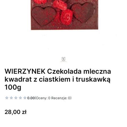
WIERZYNEK Czekolada mleczna
kwadrat z ciastkiem i truskawką
100g
0.00
(Oceny: 0 Recenzje: 0)
Cena
28,00 zł