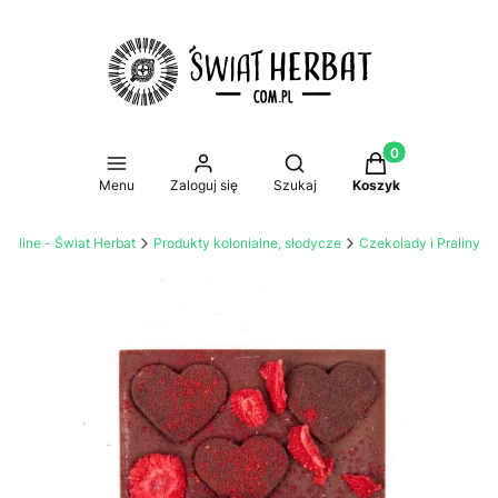
Produkty w koszy
Otwórz wyszukiwarkę
Menu
Zaloguj się
Szukaj
Koszyk
 online - Świat Herbat
Produkty kolonialne, słodycze
Czekolady i Praliny