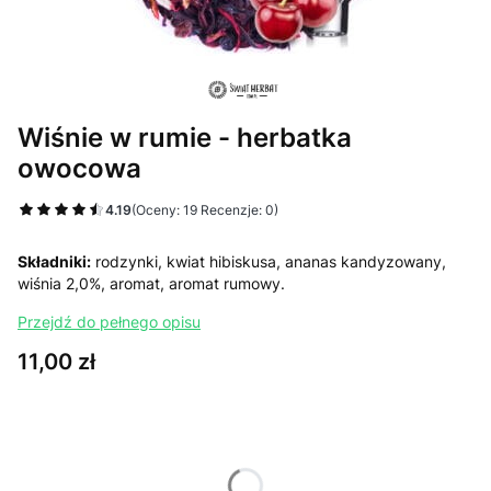
Wiśnie w rumie - herbatka
owocowa
4.19
(Oceny: 19 Recenzje: 0)
Składniki:
rodzynki, kwiat hibiskusa, ananas kandyzowany,
wiśnia 2,0%, aromat, aromat rumowy.
Przejdź do pełnego opisu
Cena
11,00 zł
Wybierz wariant produktu:
Poszczególne warianty mogą różnić się ceną