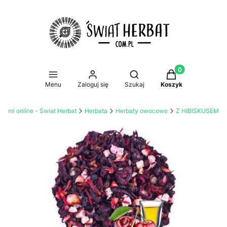
Produkty w koszy
Otwórz wyszukiwarkę
Menu
Zaloguj się
Szukaj
Koszyk
atami online - Świat Herbat
Herbata
Herbaty owocowe
Z HIBISKUSEM