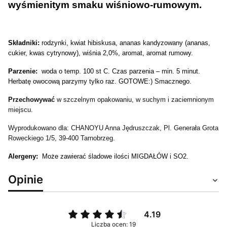
wyśmienitym smaku wiśniowo-rumowym.
Składniki:
rodzynki, kwiat hibiskusa, ananas kandyzowany (ananas,
cukier, kwas cytrynowy), wiśnia 2,0%, aromat, aromat rumowy.
Parzenie:
woda o temp. 100 st C. Czas parzenia – min. 5 minut.
Herbatę owocową parzymy tylko raz. GOTOWE:) Smacznego.
Przechowywać
w szczelnym opakowaniu, w suchym i zaciemnionym
miejscu.
Wyprodukowano dla: CHANOYU Anna Jędruszczak, Pl. Generała Grota
Roweckiego 1/5, 39-400 Tarnobrzeg.
Alergeny:
Może zawierać śladowe ilości MIGDAŁÓW i SO2.
Opinie
4.19
Liczba ocen: 19