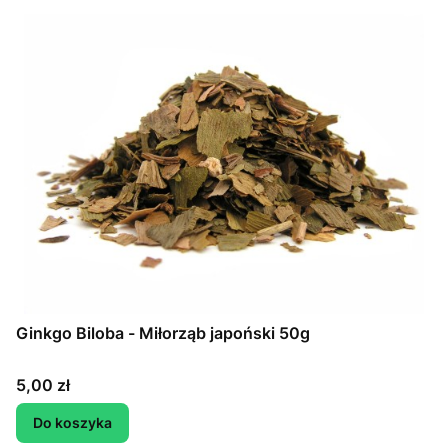
Ginkgo Biloba - Miłorząb japoński 50g
Cena
5,00 zł
Do koszyka