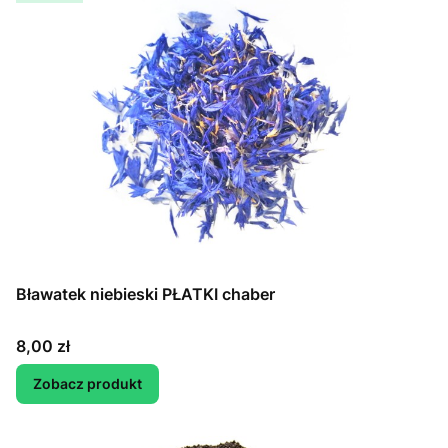
Bławatek niebieski PŁATKI chaber
Cena
8,00 zł
Zobacz produkt