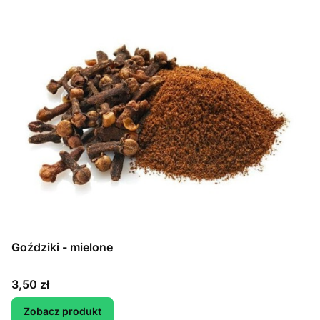
Goździki - mielone
Cena
3,50 zł
Zobacz produkt