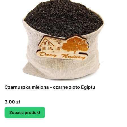
Czarnuszka mielona - czarne złoto Egiptu
Cena
3,00 zł
Zobacz produkt