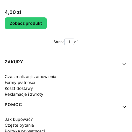
Cena
4,00 zł
Zobacz produkt
Strona
z 1
Linki w stopce
ZAKUPY
Czas realizacji zamówienia
Formy płatności
Koszt dostawy
Reklamacje i zwroty
POMOC
Jak kupować?
Częste pytania
Polityka prywatności