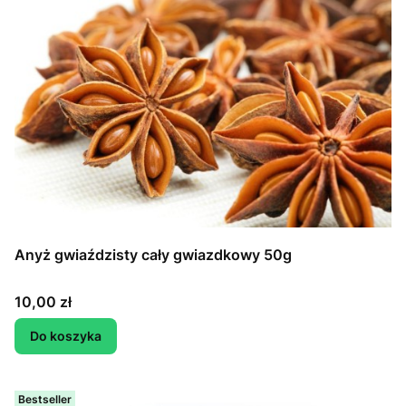
Anyż gwiaździsty cały gwiazdkowy 50g
Cena
10,00 zł
Do koszyka
Bestseller