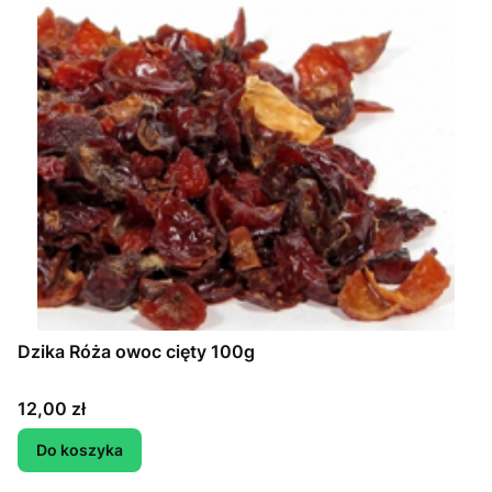
Dzika Róża owoc cięty 100g
Cena
12,00 zł
Do koszyka