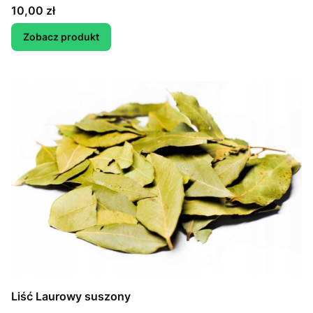
Cena
10,00 zł
Zobacz produkt
Liść Laurowy suszony