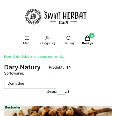
Produkty w koszy
Otwórz wyszukiwarkę
Menu
Zaloguj się
Szukaj
Koszyk
Przejdź do:
Sklep z herbatami online - Świat Herbat
Dary Natury
Produkty:
14
Lista produktów
Sortowanie:
Domyślne
Strona
z 1
Bestseller