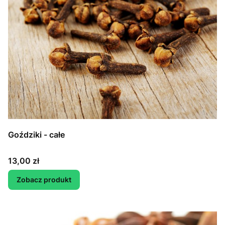
Goździki - całe
Cena
13,00 zł
Zobacz produkt