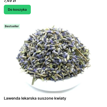
Cena
7,49 zł
Do koszyka
Bestseller
Lawenda lekarska suszone kwiaty