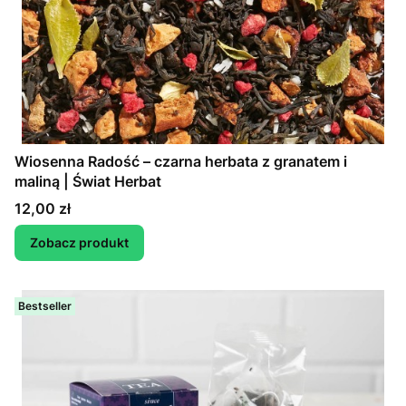
Wiosenna Radość – czarna herbata z granatem i
maliną | Świat Herbat
Cena
12,00 zł
Zobacz produkt
Bestseller