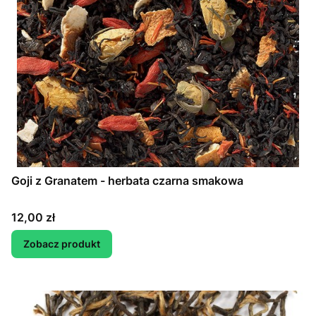
Goji z Granatem - herbata czarna smakowa
Cena
12,00 zł
Zobacz produkt