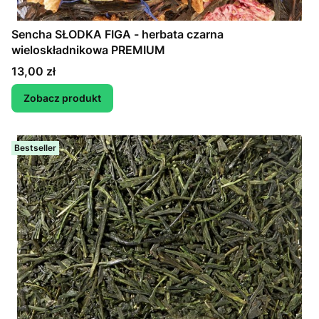
Sencha SŁODKA FIGA - herbata czarna
wieloskładnikowa PREMIUM
Cena
13,00 zł
Zobacz produkt
Bestseller