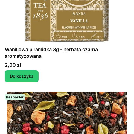
Waniliowa piramidka 3g - herbata czarna
aromatyzowana
Cena
2,00 zł
Do koszyka
Bestseller