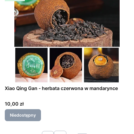
Xiao Qing Gan - herbata czerwona w mandarynce
Cena
10,00 zł
Niedostępny