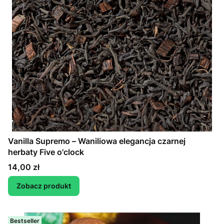
Vanilla Supremo – Waniliowa elegancja czarnej
herbaty Five o'clock
Cena
14,00 zł
Zobacz produkt
Bestseller