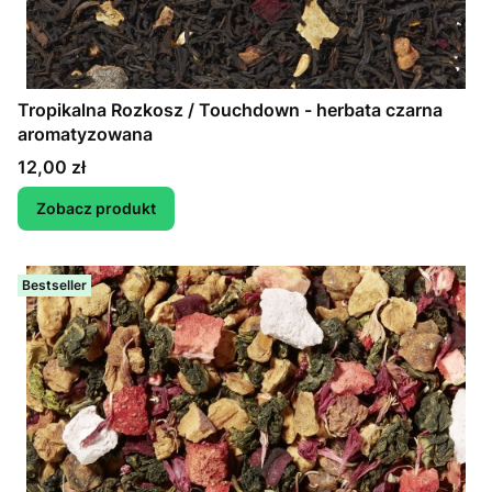
Tropikalna Rozkosz / Touchdown - herbata czarna
aromatyzowana
Cena
12,00 zł
Zobacz produkt
Bestseller