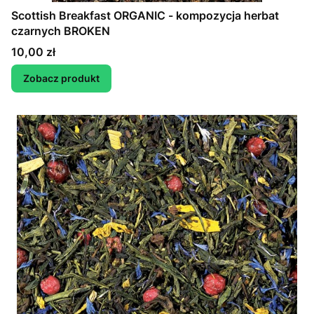
Scottish Breakfast ORGANIC - kompozycja herbat
czarnych BROKEN
Cena
10,00 zł
Zobacz produkt