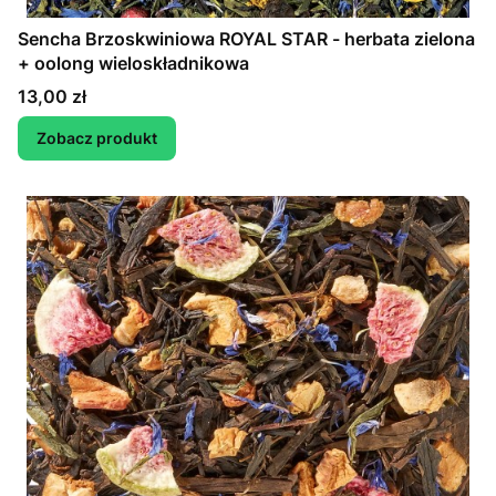
Sencha Brzoskwiniowa ROYAL STAR - herbata zielona
+ oolong wieloskładnikowa
Cena
13,00 zł
Zobacz produkt