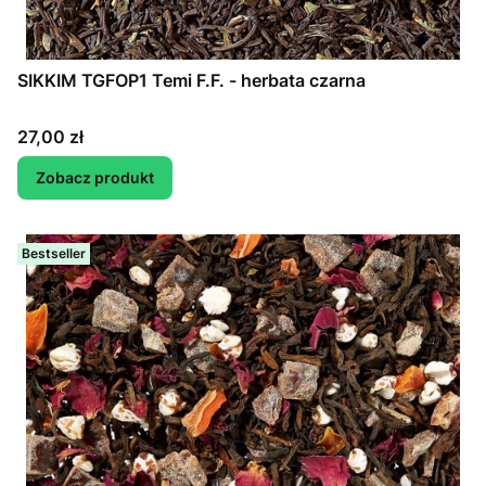
SIKKIM TGFOP1 Temi F.F. - herbata czarna
Cena
27,00 zł
Zobacz produkt
Bestseller