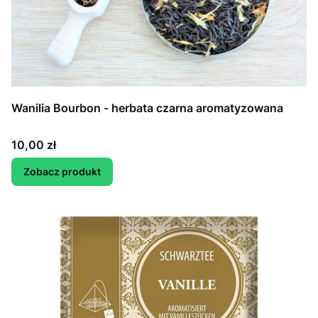
Wanilia Bourbon - herbata czarna aromatyzowana
Cena
10,00 zł
Zobacz produkt