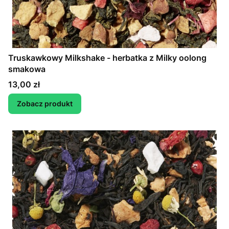
Truskawkowy Milkshake - herbatka z Milky oolong
smakowa
Cena
13,00 zł
Zobacz produkt