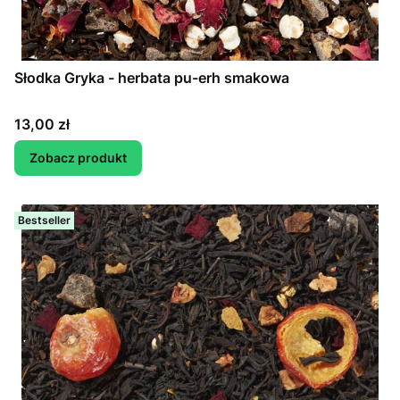
Słodka Gryka - herbata pu-erh smakowa
Cena
13,00 zł
Zobacz produkt
Bestseller