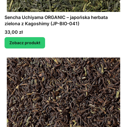
Sencha Uchiyama ORGANIC – japońska herbata
zielona z Kagoshimy (JP-BIO-041)
Cena
33,00 zł
Zobacz produkt