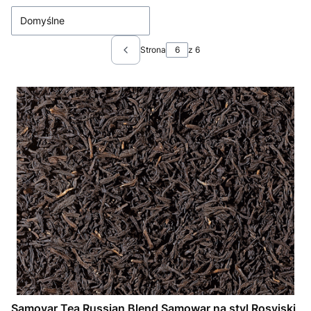
Domyślne
Strona
z 6
Poprzednie produkty
Samovar Tea Russian Blend Samowar na styl Rosyjski