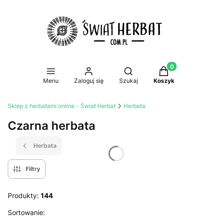
Produkty w koszy
Otwórz wyszukiwarkę
Menu
Zaloguj się
Szukaj
Koszyk
Sklep z herbatami online - Świat Herbat
Herbata
Czarna herbata
Herbata
Filtry
Produkty:
144
Lista produktów
Sortowanie: