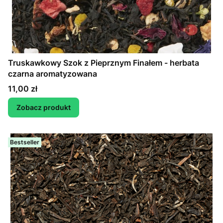
Truskawkowy Szok z Pieprznym Finałem - herbata
czarna aromatyzowana
Cena
11,00 zł
Zobacz produkt
Bestseller