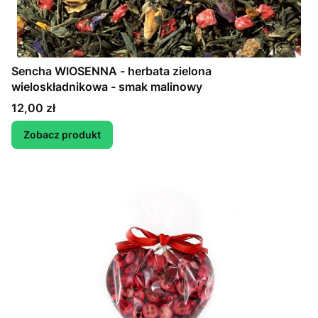
Sencha WIOSENNA - herbata zielona
wieloskładnikowa - smak malinowy
Cena
12,00 zł
Zobacz produkt