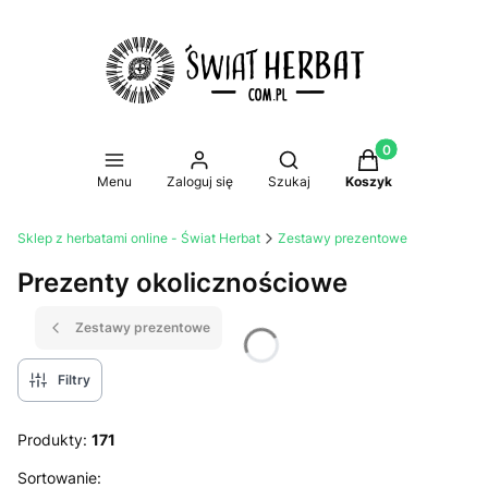
Produkty w koszy
Otwórz wyszukiwarkę
Menu
Zaloguj się
Szukaj
Koszyk
Sklep z herbatami online - Świat Herbat
Zestawy prezentowe
Prezenty okolicznościowe
Zestawy prezentowe
Filtry
Produkty:
171
Lista produktów
Sortowanie: