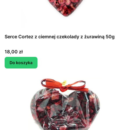
Serce Cortez z ciemnej czekolady z żurawiną 50g
Cena
18,00 zł
Do koszyka