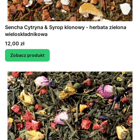
Sencha Cytryna & Syrop klonowy - herbata zielona
wieloskładnikowa
Cena
12,00 zł
Zobacz produkt