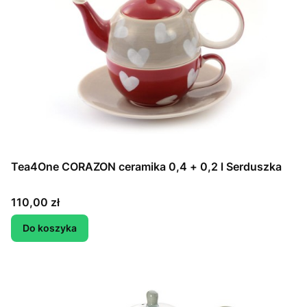
Tea4One CORAZON ceramika 0,4 + 0,2 l Serduszka
Cena
110,00 zł
Do koszyka