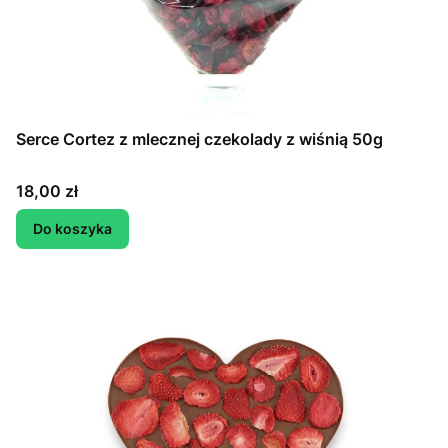
Serce Cortez z mlecznej czekolady z wiśnią 50g
Cena
18,00 zł
Do koszyka