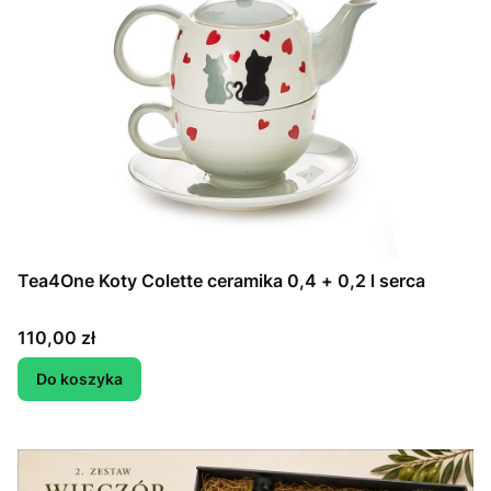
Tea4One Koty Colette ceramika 0,4 + 0,2 l serca
Cena
110,00 zł
Do koszyka