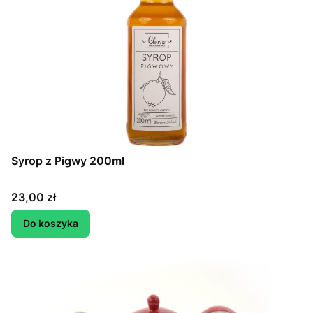
Syrop z Pigwy 200ml
Cena
23,00 zł
Do koszyka