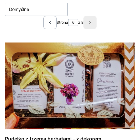
Domyślne
Strona
z 8
Poprzednie produkty
Następne produkty
Pudełko z trzema herbatami - z dekorem