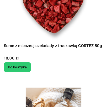
Serce z mlecznej czekolady z truskawką CORTEZ 50g
Cena
18,00 zł
Do koszyka