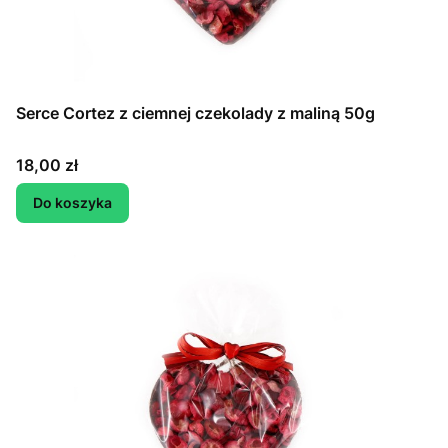
Serce Cortez z ciemnej czekolady z maliną 50g
Cena
18,00 zł
Do koszyka