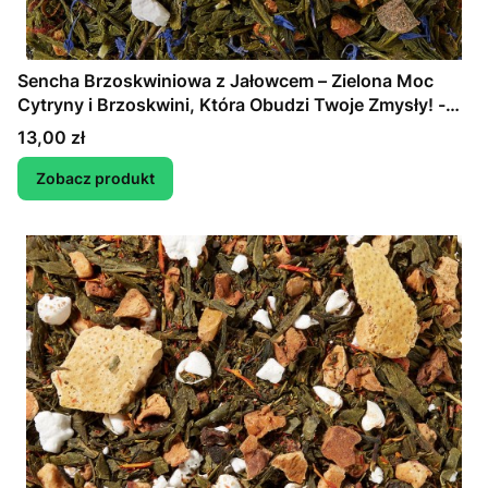
Sencha Brzoskwiniowa z Jałowcem – Zielona Moc
Cytryny i Brzoskwini, Która Obudzi Twoje Zmysły! -
herbata zielona smakowa
Cena
13,00 zł
Zobacz produkt