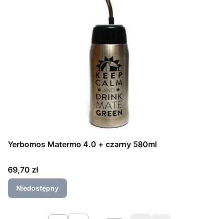
Yerbomos Matermo 4.0 + czarny 580ml
Cena
69,70 zł
Niedostępny