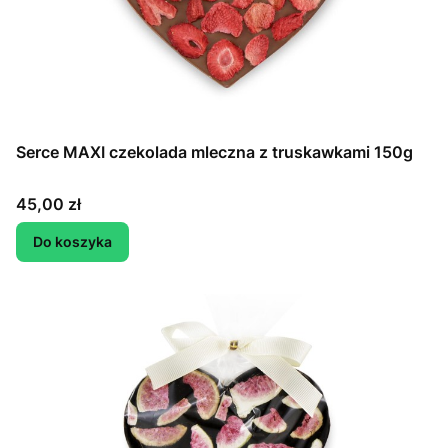
Serce MAXI czekolada mleczna z truskawkami 150g
Cena
45,00 zł
Do koszyka