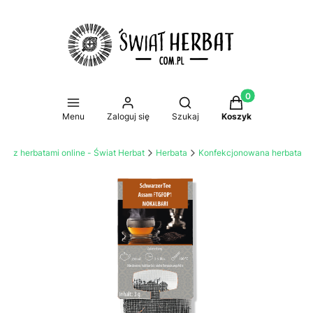
Produkty w koszy
Otwórz wyszukiwarkę
Menu
Zaloguj się
Szukaj
Koszyk
lep z herbatami online - Świat Herbat
Herbata
Konfekcjonowana herbata