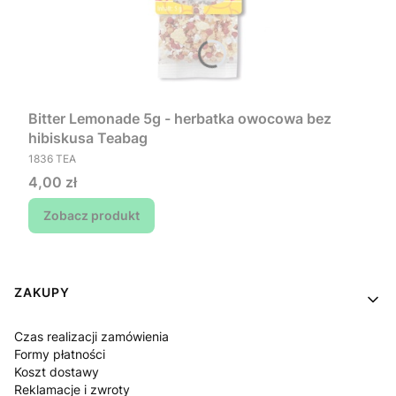
Bitter Lemonade 5g - herbatka owocowa bez
hibiskusa Teabag
PRODUCENT
1836 TEA
Cena
4,00 zł
Zobacz produkt
Linki w stopce
ZAKUPY
Czas realizacji zamówienia
Formy płatności
Koszt dostawy
Reklamacje i zwroty