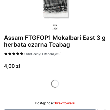
Assam FTGFOP1 Mokalbari East 3 g
herbata czarna Teabag
5.00
(Oceny: 1 Recenzje: 0)
Cena
4,00 zł
Wybierz wariant produktu:
Poszczególne warianty mogą różnić się ceną
Dostępność:
brak towaru