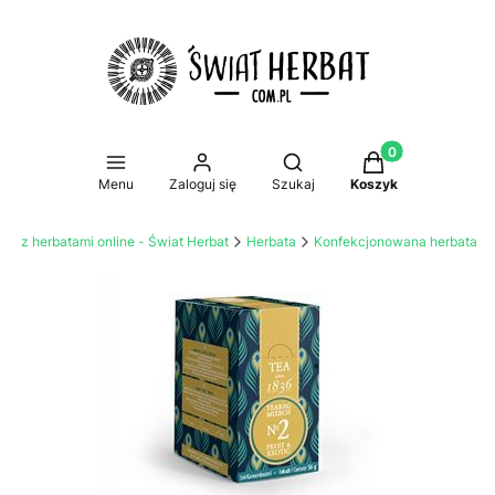
Produkty w koszy
Otwórz wyszukiwarkę
Menu
Zaloguj się
Szukaj
Koszyk
lep z herbatami online - Świat Herbat
Herbata
Konfekcjonowana herbata