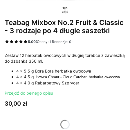
Teabag Mixbox No.2 Fruit & Classic
- 3 rodzaje po 4 długie saszetki
5.00
(Oceny: 1 Recenzje: 0)
Zestaw 12 herbatek owocowych w długiej torebce z zawieszką
do dzbanka 350 ml.
4 x 5,5 g Bora Bora herbatka owocowa
4 x 4,5 g
Łowca Chmur - Cloud Catcher herbatka owocowa
4 x 4,0 g Rabarbatowy Szprycer
Przejdź do pełnego opisu
Cena
30,00 zł
Wybierz wariant produktu:
Poszczególne warianty mogą różnić się ceną