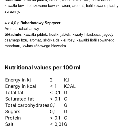
kawałki kiwi, liofilizowane kawałki wiśni, aromat, liofilizowane plastry
żurawiny.
4 x 4,0 g
Rabarbatowy Szprycer
Aromat: rabarbarowy
Składniki:
kawałki jabłek, kostki jabłek, kwiaty hibiskusa, jagody
czarnego bzu, aromat, skórka dzikiej róży, kawałki liofilizowanego
rabarbaru, kwiaty różowego bławatka.
Nutritional values per 100 ml
Energy in kj
2
KJ
Energy in kcal
< 1
KCAL
Total fat
< 0,1
G
Saturated fat
< 0,1
G
Total carbohydrates
0,1
G
Sugars
0,1
G
Protein
< 0,1
G
Salt
< 0,01
G