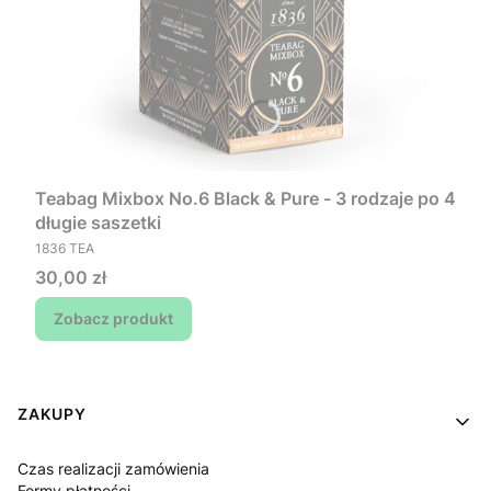
Teabag Mixbox No.6 Black & Pure - 3 rodzaje po 4
długie saszetki
PRODUCENT
1836 TEA
Cena
30,00 zł
Zobacz produkt
Linki w stopce
ZAKUPY
Czas realizacji zamówienia
Formy płatności