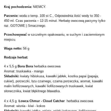
Kraj pochodzenia:
NIEMCY.
Parzenie:
woda o temp. 100 st C., Odpowiednia ilość wody to 350 -
450 ml. Czas parzenia – 12-15 minut. Herbatę owocową parzymy tylko
raz. GOTOWE:) Smacznego.
Przechowywać
w szczelnym opakowaniu, w suchym i zaciemnionym
miejscu.
Waga netto:
56 g
Rodzaje herbat:
4 x 5,5 g
Bora Bora
herbatka owocowa
Aromat: truskawka - mango
Składniki:
kwiaty hibiskusa, kawałki jabłek, kostka papai (papaja,
cukier), porzeczki, bzu czarnego, czarna porzeczka, aromat, kawałki
malin liofilizowanych, kawałki liofilizowanych truskawek, kwiat
słonecznika, kwiat błękitnego bławatka.
4 x 4,5 g
Łowca Chmur - Cloud Catcher
herbatka owocowa
Aromat: wisnia - kiwi - kokos
Składniki:
k
awałki jabłka, wiśnie, wiórki kokosowe, liofilizowane