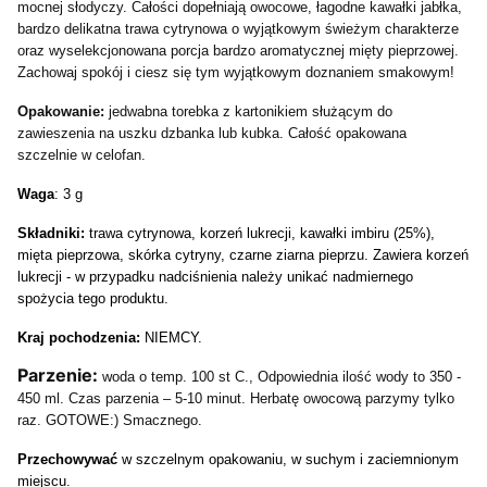
mocnej słodyczy. Całości dopełniają owocowe, łagodne kawałki jabłka,
bardzo delikatna trawa cytrynowa o wyjątkowym świeżym charakterze
oraz wyselekcjonowana porcja bardzo aromatycznej mięty pieprzowej.
Zachowaj spokój i ciesz się tym wyjątkowym doznaniem smakowym!
Opakowanie:
jedwabna torebka z kartonikiem służącym do
zawieszenia na uszku dzbanka lub kubka. Całość opakowana
szczelnie w celofan.
Waga
: 3 g
Składniki:
trawa cytrynowa, korzeń lukrecji, kawałki imbiru (25%),
mięta pieprzowa, skórka cytryny, czarne ziarna pieprzu. Zawiera korzeń
lukrecji - w przypadku nadciśnienia należy unikać nadmiernego
spożycia tego produktu.
Kraj pochodzenia:
NIEMCY.
Parzenie:
woda o temp. 100 st C., Odpowiednia ilość wody to 350 -
450 ml. Czas parzenia – 5-10 minut. Herbatę owocową parzymy tylko
raz. GOTOWE:) Smacznego.
Przechowywać
w szczelnym opakowaniu, w suchym i zaciemnionym
miejscu.