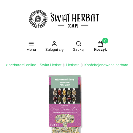
Produkty w koszy
Otwórz wyszukiwarkę
Menu
Zaloguj się
Szukaj
Koszyk
lep z herbatami online - Świat Herbat
Herbata
Konfekcjonowana herbata