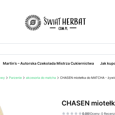
Martin’s – Autorska Czekolada Mistrza Cukiernictwa
Jak kup
kawy
Parzenie
akcesoria do matcha
CHASEN miotełka do MATCHA - żyw
CHASEN miotełk
0.00
(Oceny: 0 Recenzj