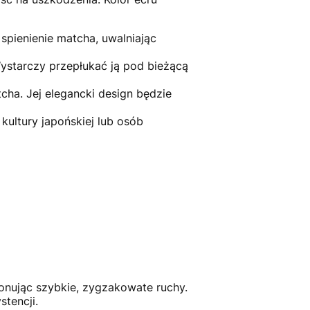
spienienie matcha, uwalniając
ystarczy przepłukać ją pod bieżącą
tcha. Jej elegancki design będzie
ultury japońskiej lub osób
onując szybkie, zygzakowate ruchy.
tencji.