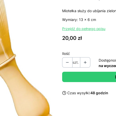
Miotełka służy do ubijania zie
Wymiary: 13 x 6 cm
Przejdź do pełnego opisu
Cena
20,00 zł
Ilość
Dostępno
szt.
na wycze
Czas wysyłki:
48 godzin