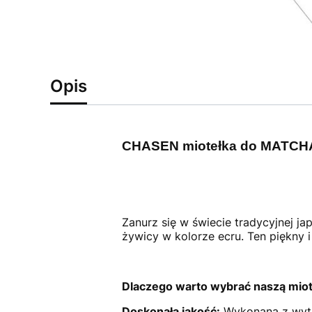
Opis
CHASEN miotełka do MATCHA
Zanurz się w świecie tradycyjnej j
żywicy w kolorze ecru. Ten piękny 
Dlaczego warto wybrać naszą mi
Doskonała jakość:
Wykonana z wytrz