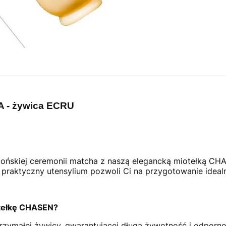
 - żywica ECRU
apońskiej ceremonii matcha z naszą elegancką miotełką C
i praktyczny utensylium pozwoli Ci na przygotowanie idealn
otełkę CHASEN?
ymałej żywicy, gwarantującej długą żywotność i odpornoś