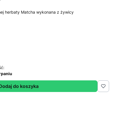
lonej herbaty Matcha wykonana z żywicy
ść:
rpaniu
Dodaj do koszyka