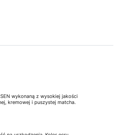
HASEN wykonaną z wysokiej jakości
ej, kremowej i puszystej matcha.
ć na uszkodzenia. Kolor ecru