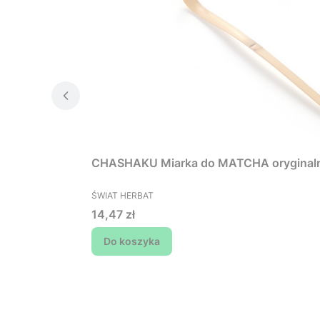
CHASHAKU Miarka do MATCHA oryginal
PRODUCENT
ŚWIAT HERBAT
Cena
14,47 zł
Do koszyka