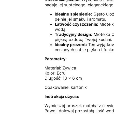
nadaje jej subtelnego, eleganckieg
Idealne spienienie:
Gęsto ułoż
pełnię jej smaku i aromatu.
Łatwość czyszczenia:
Miotełk
wodą.
Tradycyjny design:
Miotełka CH
piękną ozdobą Twojej kuchni.
Idealny prezent:
Ten wyjątkowy
ceniących sobie piękno i funkc
Parametry:
Materiał: Żywica
Kolor: Ecru
Długość: 13 x 6 cm
Opakowanie: kartonik
Instrukcja użycia:
Wymieszaj proszek matcha z niewie
Powoli dolewaj pozostałą ilość wod