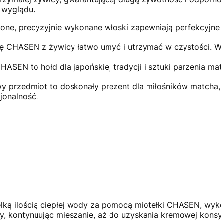
o wyglądu.
one, precyzyjnie wykonane włoski zapewniają perfekcyjne 
ę CHASEN z żywicy łatwo umyć i utrzymać w czystości. W
ASEN to hołd dla japońskiej tradycji i sztuki parzenia ma
 przedmiot to doskonały prezent dla miłośników matcha, k
jonalność.
lką ilością ciepłej wody za pomocą miotełki CHASEN, wyk
y, kontynuując mieszanie, aż do uzyskania kremowej konsys