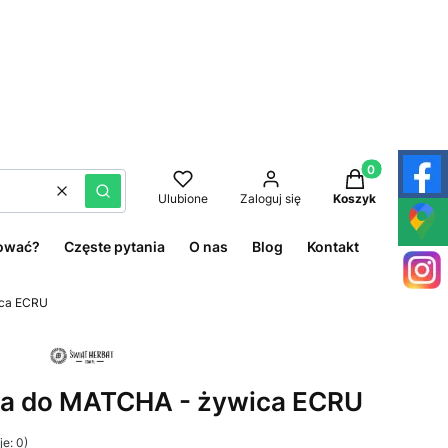
Produkty w kos
Wyczyść
Szukaj
Ulubione
Zaloguj się
Koszyk
ować?
Częste pytania
O nas
Blog
Kontakt
ica ECRU
a do MATCHA - żywica ECRU
e: 0)