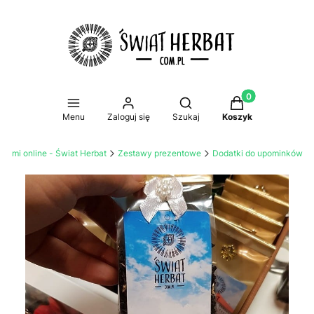
Produkty w koszy
Otwórz wyszukiwarkę
Menu
Zaloguj się
Szukaj
Koszyk
atami online - Świat Herbat
Zestawy prezentowe
Dodatki do upominków