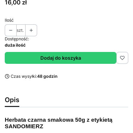
Cena
16,00 zł
Ilość
szt.
Dostępność:
duża ilość
Dodaj do koszyka
Czas wysyłki:
48 godzin
Opis
Herbata czarna smakowa 50g z etykietą
SANDOMIERZ