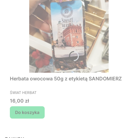
Herbata owocowa 50g z etykietą SANDOMIERZ
PRODUCENT
ŚWIAT HERBAT
Cena
16,00 zł
Do koszyka