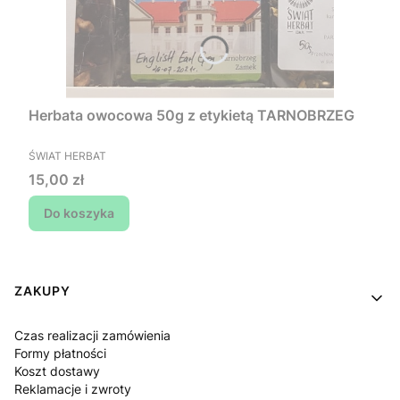
Herbata owocowa 50g z etykietą TARNOBRZEG
PRODUCENT
ŚWIAT HERBAT
Cena
15,00 zł
Do koszyka
Linki w stopce
ZAKUPY
Czas realizacji zamówienia
Formy płatności
Koszt dostawy
Reklamacje i zwroty