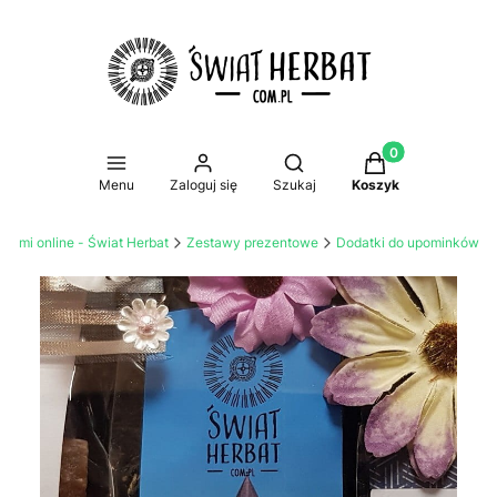
Produkty w koszy
Otwórz wyszukiwarkę
Menu
Zaloguj się
Szukaj
Koszyk
atami online - Świat Herbat
Zestawy prezentowe
Dodatki do upominków