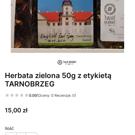
Herbata zielona 50g z etykietą
TARNOBRZEG
0.00
(Oceny: 0 Recenzje: 0)
Cena
15,00 zł
Ilość