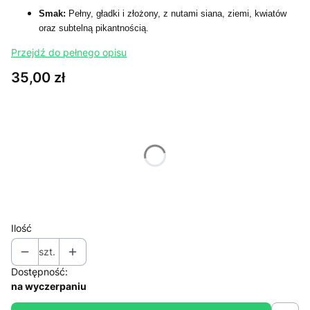
Smak:
Pełny, gładki i złożony, z nutami siana, ziemi, kwiatów
oraz subtelną pikantnością.
Przejdź do pełnego opisu
Cena
35,00 zł
Wybierz wariant produktu:
Poszczególne warianty mogą różnić się ceną
*
Wybierz wagę
Wybierz
Ilość
szt.
Dostępność:
na wyczerpaniu