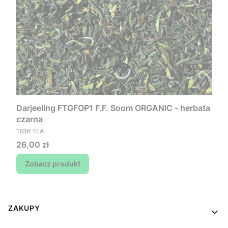
Darjeeling FTGFOP1 F.F. Soom ORGANIC - herbata
czarna
PRODUCENT
1836 TEA
Cena
26,00 zł
Zobacz produkt
Linki w stopce
ZAKUPY