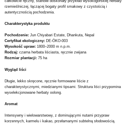
całkowicie ręczny, stanowi doskonały przykład wysokogórskiej herbaty
rzemieślniczej, łączącej bogaty profil smakowy z czystością i
autentycznością pochodzenia.
Charakterystyka produktu
Pochodzenie:
Jun Chiyabari Estate, Dhankuta, Nepal
Certyfikat ekologiczny:
DE-ÖKO-003
Wysokość upraw:
1800–2000 m n.p.m.
Rodzaj:
czarna herbata liściasta, ręcznie zwijana
Rozmiar plantacji:
75 ha
Wygląd liści
Długie, lekko skręcone, ręcznie formowane liście z
charakterystycznymi, miedzianymi tipsami. Struktura liści przypomina
wyselekcjonowane herbaty oolong.
Aromat
Intensywny i wielowarstwowy, z dominującymi nutami przypraw
korzennych, karmelu i kakao, przełamanymi subtelną słodowością.