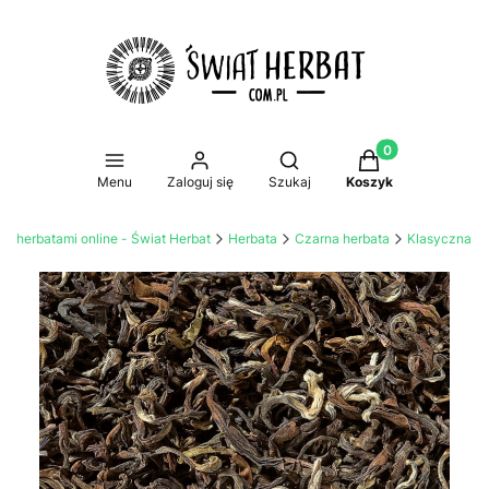
Produkty w koszy
Otwórz wyszukiwarkę
Menu
Zaloguj się
Szukaj
Koszyk
 z herbatami online - Świat Herbat
Herbata
Czarna herbata
Klasyczna