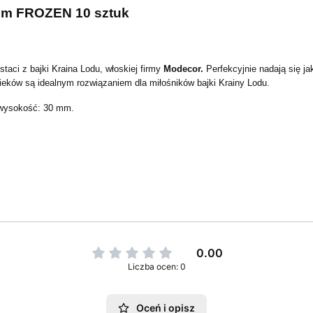
3 cm FROZEN 10 sztuk
taci z bajki Kraina Lodu, włoskiej firmy
Modecor.
Perfekcyjnie nadają się j
pieków są idealnym rozwiązaniem dla miłośników bajki Krainy Lodu.
 wysokość: 30 mm.
0.00
Liczba ocen: 0
Oceń i opisz