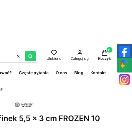
Produkty w kos
Wyczyść
Szukaj
Ulubione
Zaloguj się
Koszyk
ować?
Częste pytania
O nas
Blog
Kontakt
uk
ffinek 5,5 x 3 cm FROZEN 10