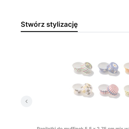
Stwórz stylizację
Papilotki do muffinek 5,5 x 2,75 cm mix 