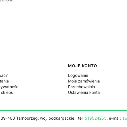
MOJE KONTO
wać?
Logowanie
tania
Moje zamówienia
rywatności
Przechowalnia
 sklepu
Ustawienia konta
, 39-400 Tarnobrzeg, woj. podkarpackie | tel.
519524255
, e-mail:
sw