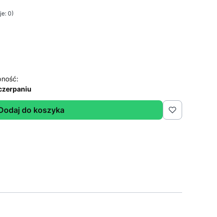
e: 0)
pność:
czerpaniu
Dodaj do koszyka