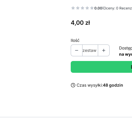
0.00
(Oceny: 0 Recenzj
Cena
4,00 zł
Ilość
Dostę
zestaw
na wy
Czas wysyłki:
48 godzin