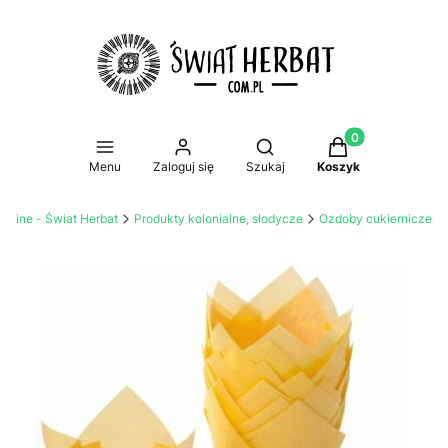
Produkty w koszy
Otwórz wyszukiwarkę
Menu
Zaloguj się
Szukaj
Koszyk
online - Świat Herbat
Produkty kolonialne, słodycze
Ozdoby cukiernicze