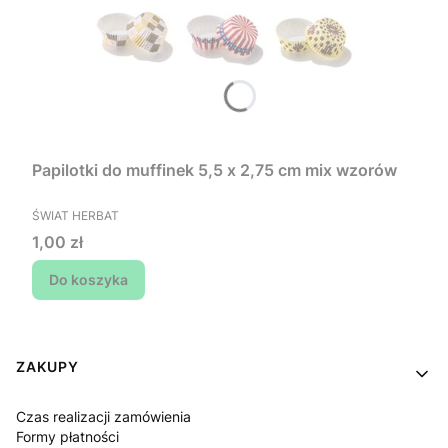
Papilotki do muffinek 5,5 x 2,75 cm mix wzorów
PRODUCENT
ŚWIAT HERBAT
Cena
1,00 zł
Do koszyka
Linki w stopce
ZAKUPY
Czas realizacji zamówienia
Formy płatności