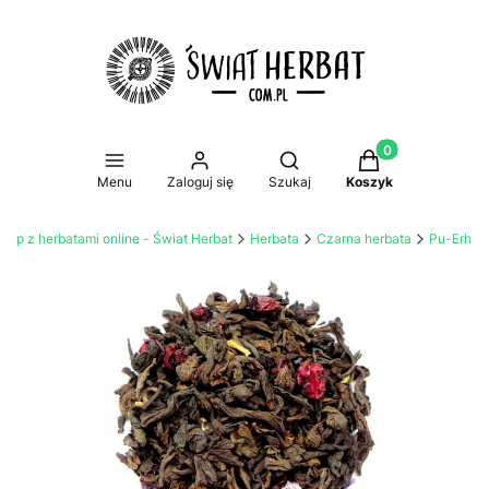
Produkty w koszy
Otwórz wyszukiwarkę
Menu
Zaloguj się
Szukaj
Koszyk
klep z herbatami online - Świat Herbat
Herbata
Czarna herbata
Pu-Erh