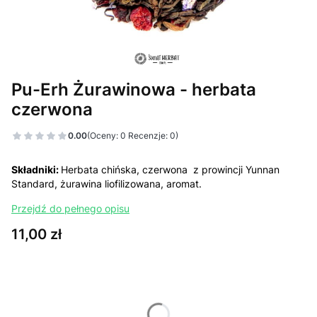
Pu-Erh Żurawinowa - herbata
czerwona
0.00
(Oceny: 0 Recenzje: 0)
Składniki:
Herbata chińska, czerwona z prowincji Yunnan
Standard, żurawina liofilizowana, aromat.
Przejdź do pełnego opisu
Cena
11,00 zł
Wybierz wariant produktu:
Poszczególne warianty mogą różnić się ceną