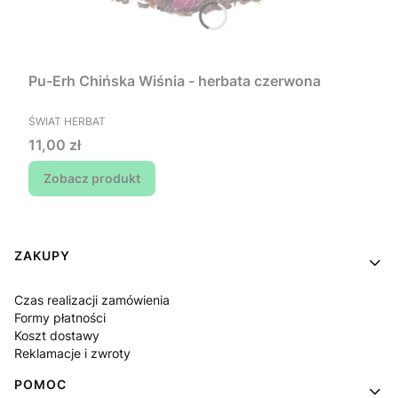
Pu-Erh Chińska Wiśnia - herbata czerwona
PRODUCENT
ŚWIAT HERBAT
Cena
11,00 zł
Zobacz produkt
Linki w stopce
ZAKUPY
Czas realizacji zamówienia
Formy płatności
Koszt dostawy
Reklamacje i zwroty
POMOC