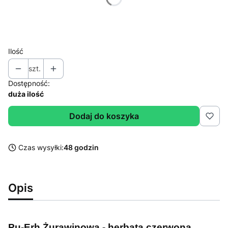
*
Wybierz wagę
Wybierz
Ilość
szt.
Dostępność:
duża ilość
Dodaj do koszyka
Czas wysyłki:
48 godzin
Opis
Pu-Erh Żurawinowa - herbata czerwona