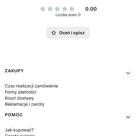
0.00
Liczba ocen: 0
Oceń i opisz
Linki w stopce
ZAKUPY
Czas realizacji zamówienia
Formy płatności
Koszt dostawy
Reklamacje i zwroty
POMOC
Jak kupować?
Częste pytania