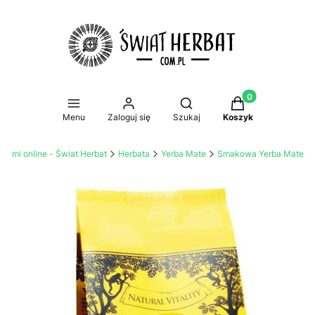
Produkty w koszy
Otwórz wyszukiwarkę
Menu
Zaloguj się
Szukaj
Koszyk
atami online - Świat Herbat
Herbata
Yerba Mate
Smakowa Yerba Mate