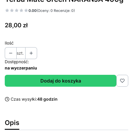
0.00
(Oceny: 0 Recenzje: 0)
Cena
28,00 zł
Ilość
szt.
Dostępność:
na wyczerpaniu
Dodaj do koszyka
Czas wysyłki:
48 godzin
Opis