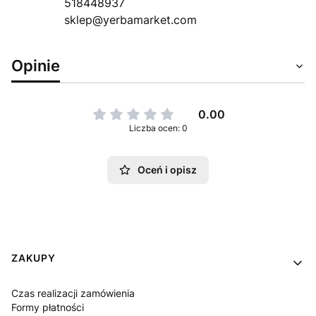
518448937
sklep@yerbamarket.com
Opinie
0.00
Liczba ocen: 0
Oceń i opisz
Linki w stopce
ZAKUPY
Czas realizacji zamówienia
Formy płatności