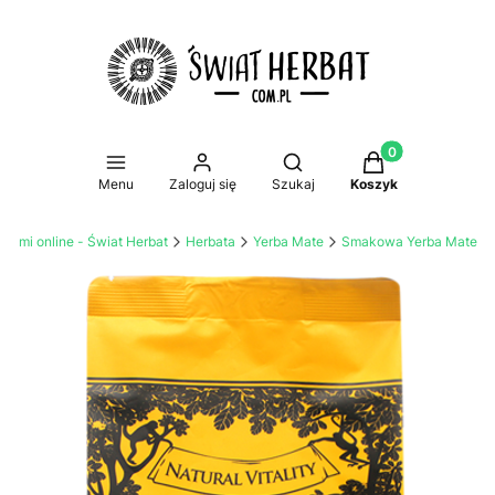
Produkty w koszy
Otwórz wyszukiwarkę
Menu
Zaloguj się
Szukaj
Koszyk
atami online - Świat Herbat
Herbata
Yerba Mate
Smakowa Yerba Mate