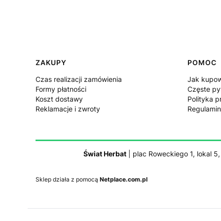
Linki w stopce
ZAKUPY
POMOC
Czas realizacji zamówienia
Jak kupo
Formy płatności
Częste py
Koszt dostawy
Polityka p
Reklamacje i zwroty
Regulamin
Świat Herbat
| plac Roweckiego 1, lokal 5
Sklep działa z pomocą
Netplace.com.pl