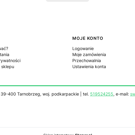
MOJE KONTO
wać?
Logowanie
tania
Moje zamówienia
rywatności
Przechowalnia
 sklepu
Ustawienia konta
, 39-400 Tarnobrzeg, woj. podkarpackie | tel.
519524255
, e-mail:
sw