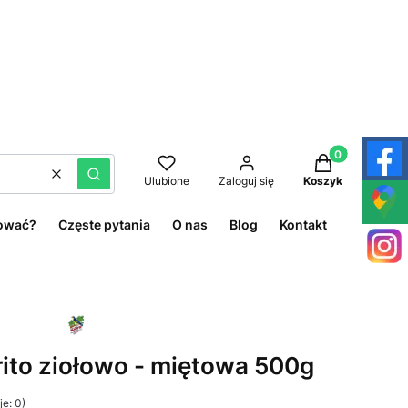
Produkty w kos
Wyczyść
Szukaj
Ulubione
Zaloguj się
Koszyk
ować?
Częste pytania
O nas
Blog
Kontakt
rito ziołowo - miętowa 500g
e: 0)