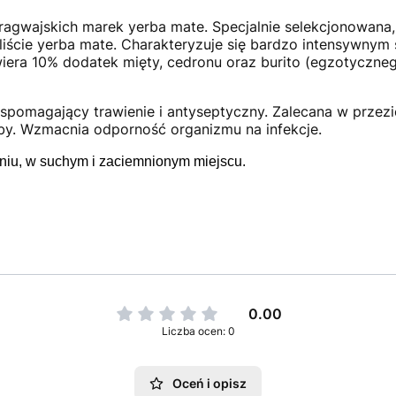
agwajskich marek yerba mate. Specjalnie selekcjonowana, d
e liście yerba mate. Charakteryzuje się bardzo intensywn
era 10% dodatek mięty, cedronu oraz burito (egzotycznego
spomagający trawienie i antyseptyczny. Zalecana w przezię
oby. Wzmacnia odporność organizmu na infekcje.
iu, w suchym i zaciemnionym miejscu.
0.00
Liczba ocen: 0
Oceń i opisz