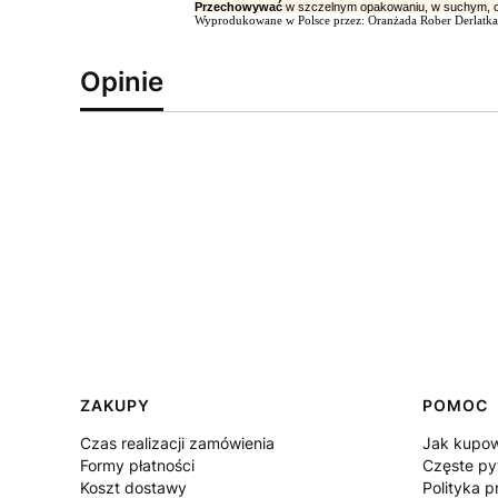
Przechowywać
w szczelnym opakowaniu, w suchym, c
Wyprodukowane w Polsce przez: Oranżada Rober Derlatka, 
Opinie
Linki w stopce
ZAKUPY
POMOC
Czas realizacji zamówienia
Jak kupo
Formy płatności
Częste py
Koszt dostawy
Polityka p