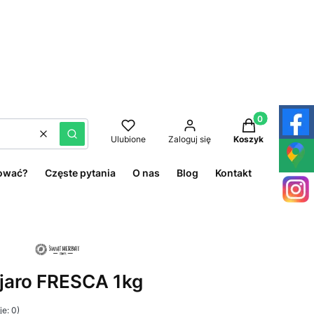
Produkty w kos
Wyczyść
Szukaj
Ulubione
Zaloguj się
Koszyk
ować?
Częste pytania
O nas
Blog
Kontakt
ajaro FRESCA 1kg
e: 0)