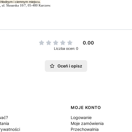
hłodnym i ciemnym miejscu.
ul. Ślusarska 10/7, 05-480 Karczew.
0.00
Liczba ocen: 0
Oceń i opisz
MOJE KONTO
wać?
Logowanie
tania
Moje zamówienia
rywatności
Przechowalnia