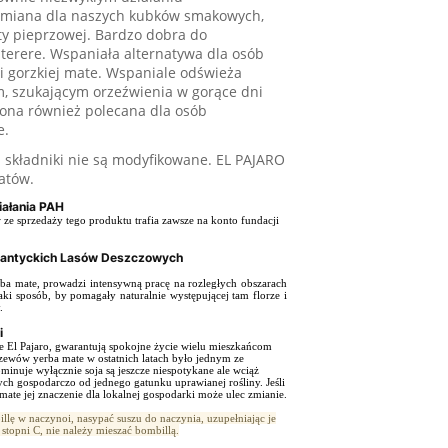
odmiana dla naszych kubków smakowych,
ty pieprzowej. Bardzo dobra do
terere. Wspaniała alternatywa dla osób
i gorzkiej mate. Wspaniale odświeża
, szukającym orzeźwienia w gorące dni
 ona również polecana dla osób
e.
j składniki nie są modyfikowane. EL PAJARO
atów.
ałania PAH
w ze sprzedaży tego produktu trafia zawsze na konto fundacji
tlantyckich Lasów Deszczowych
erba mate, prowadzi intensywną pracę na rozległych obszarach
aki sposób, by pomagały naturalnie występującej tam florze i
.
i
je El Pajaro, gwarantują spokojne życie wielu mieszkańcom
krzewów yerba mate w ostatnich latach było jednym ze
nuje wyłącznie soja są jeszcze niespotykane ale wciąż
ych gospodarczo od jednego gatunku uprawianej rośliny. Jeśli
mate jej znaczenie dla lokalnej gospodarki może ulec zmianie.
illę w naczynoi, nasypać suszu do naczynia, uzupełniając je
stopni C, nie należy mieszać bombillą.