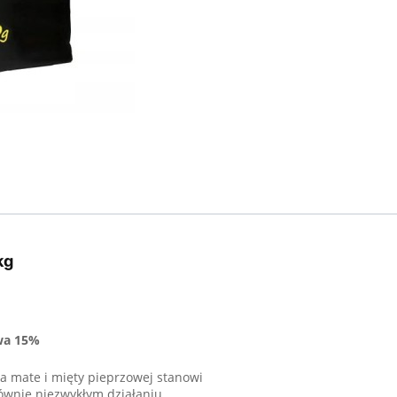
kg
wa 15%
a mate i mięty pieprzowej stanowi
ównie niezwykłym działaniu