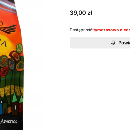
Cena
39,00 zł
Dostępność:
tymczasowo nied
Powi