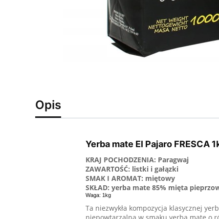
Opis
Yerba mate El Pajaro FRESCA 1
KRAJ POCHODZENIA: Paragwaj
ZAWARTOŚĆ: listki i gałązki
SMAK I AROMAT: miętowy
SKŁAD: yerba mate 85% mięta pieprzo
Waga: 1kg
Ta niezwykła kompozycja klasycznej yerb
niepowtarzalną w smaku yerba mate o r