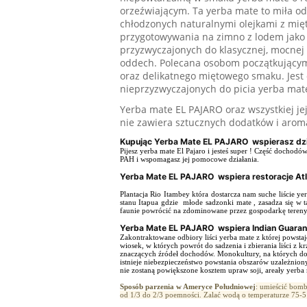
orzeźwiającym. Ta yerba mate to miła 
chłodzonych naturalnymi olejkami z mię
przygotowywania na zimno z lodem jako 
przyzwyczajonych do klasycznej, mocnej 
oddech. Polecana osobom początkującym
oraz delikatnego miętowego smaku. Jest
nieprzyzwyczajonych do picia yerba mat
Yerba mate EL PAJARO oraz wszystkiej je
nie zawiera sztucznych dodatków i arom
Kupując Yerba Mate EL PAJARO wspierasz dzi
Pijesz yerba mate El Pajaro i jesteś super ! Część dochodó
PAH i wspomagasz jej pomocowe działania.
Yerba Mate EL PAJARO wspiera restoracje A
Plantacja Rio Itambey która dostarcza nam suche liście y
stanu Itapua gdzie młode sadzonki mate , zasadza się w t
faunie powrócić na zdominowane przez gospodarkę tereny
Yerba Mate EL PAJARO wspiera Indian Guaran
Zakontraktowane odbiory liści yerba mate z której powsta
wiosek, w których powrót do sadzenia i zbierania liści z 
znaczących źródeł dochodów. Monokultury, na których domi
istnieje niebezpieczeństwo powstania obszarów uzależnion
nie zostaną powiększone kosztem upraw soji, areały yerba 
Sposób parzenia w Ameryce Południowej
: umieścić bomb
od 1/3 do 2/3 poemności. Zalać wodą o temperaturze 75-5 