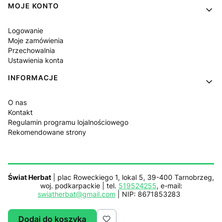
MOJE KONTO
Logowanie
Moje zamówienia
Przechowalnia
Ustawienia konta
INFORMACJE
O nas
Kontakt
Regulamin programu lojalnościowego
Rekomendowane strony
Świat Herbat
| plac Roweckiego 1, lokal 5, 39-400 Tarnobrzeg,
woj. podkarpackie | tel.
519524255
, e-mail:
swiatherbat@gmail.com
| NIP: 8671853283
Dodaj do koszyka
Sklep działa z pomocą
Netplace.com.pl