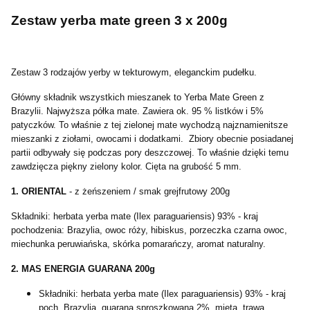
Zestaw yerba mate green 3 x 200g
Zestaw 3 rodzajów yerby w tekturowym, eleganckim pudełku.
Główny składnik wszystkich mieszanek to Yerba Mate Green z
Brazylii. Najwyższa półka mate. Zawiera ok. 95 % listków i 5%
patyczków. To właśnie z tej zielonej mate wychodzą najznamienitsze
mieszanki z ziołami, owocami i dodatkami. Zbiory obecnie posiadanej
partii odbywały się podczas pory deszczowej. To właśnie dzięki temu
zawdzięcza piękny zielony kolor. Cięta na grubość 5 mm.
1. ORIENTAL
- z żeńszeniem / smak grejfrutowy 200g
Składniki: herbata yerba mate (Ilex paraguariensis) 93% - kraj
pochodzenia: Brazylia, owoc róży, hibiskus, porzeczka czarna owoc,
miechunka peruwiańska, skórka pomarańczy, aromat naturalny.
2. MAS ENERGIA GUARANA 200g
Składniki: herbata yerba mate (Ilex paraguariensis) 93% - kraj
poch. Brazylia, guarana sproszkowana 2%, mięta, trawa