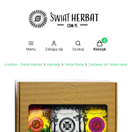
Produkty w koszy
Otwórz wyszukiwarkę
Menu
Zaloguj się
Szukaj
Koszyk
tami online - Świat Herbat
Herbata
Yerba Mate
Zestawy do Yerba mate