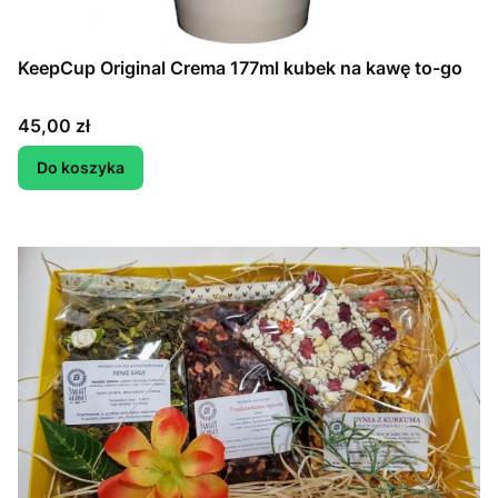
KeepCup Original Crema 177ml kubek na kawę to-go
Cena
45,00 zł
Do koszyka