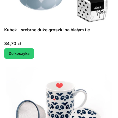
Kubek - srebrne duże groszki na białym tle
Cena
34,70 zł
Do koszyka