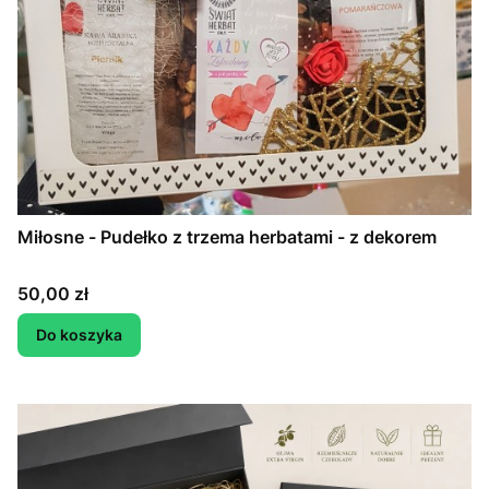
Miłosne - Pudełko z trzema herbatami - z dekorem
Cena
50,00 zł
Do koszyka