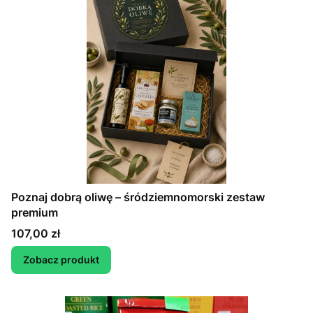
Poznaj dobrą oliwę – śródziemnomorski zestaw
premium
Cena
107,00 zł
Zobacz produkt