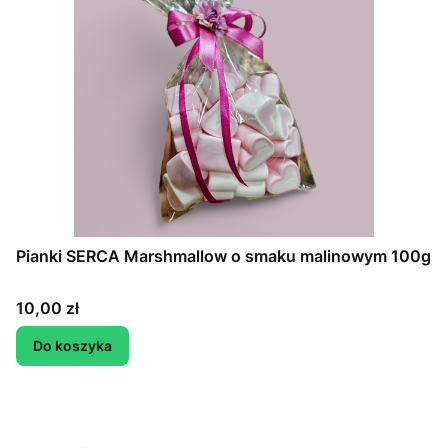
Pianki SERCA Marshmallow o smaku malinowym 100g
Cena
10,00 zł
Do koszyka