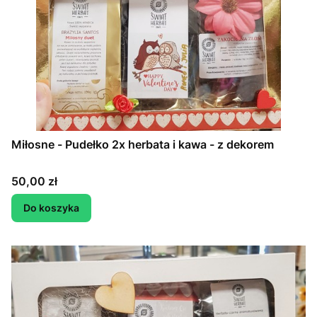
Miłosne - Pudełko 2x herbata i kawa - z dekorem
Cena
50,00 zł
Do koszyka