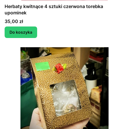
Herbaty kwitnące 4 sztuki czerwona torebka
upominek
Cena
35,00 zł
Do koszyka