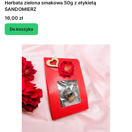
Herbata zielona smakowa 50g z etykietą
SANDOMIERZ
Cena
16,00 zł
Do koszyka