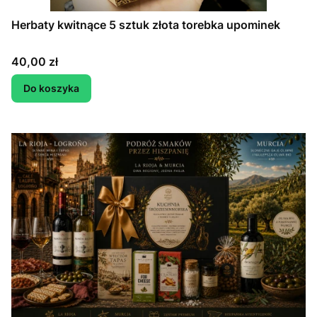
Herbaty kwitnące 5 sztuk złota torebka upominek
Cena
40,00 zł
Do koszyka