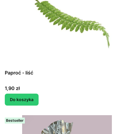
Paproć - liść
Cena
1,90 zł
Do koszyka
Bestseller