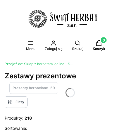
Produkty w koszy
Otwórz wyszukiwarkę
Menu
Zaloguj się
Szukaj
Koszyk
Przejdź do:
Sklep z herbatami online - Świat Herbat
Zestawy prezentowe
Prezenty herbaciane
59
Filtry
Produkty:
218
Lista produktów
Sortowanie: