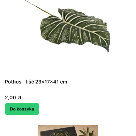
Pothos - liść 23x17x41 cm
Cena
2,00 zł
Do koszyka