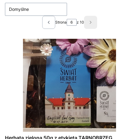
Domyślne
Strona
z 10
Poprzednie produkty
Następne produkty
Herbata zielona 50g z etykietą TARNOBRZEG