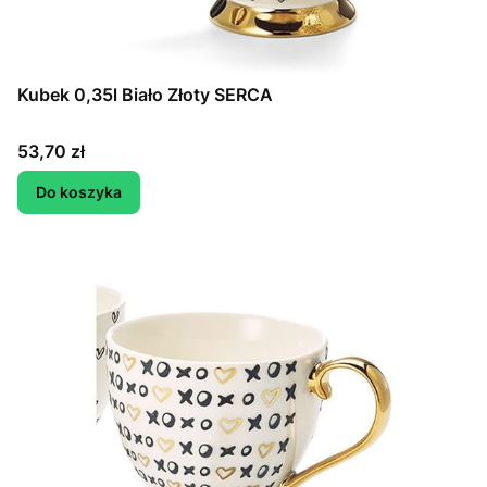
Kubek 0,35l Biało Złoty SERCA
Cena
53,70 zł
Do koszyka