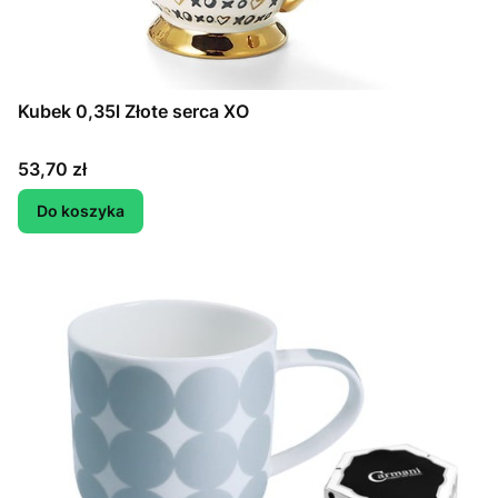
Kubek 0,35l Złote serca XO
Cena
53,70 zł
Do koszyka