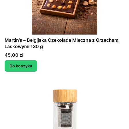
Martin’s – Belgijska Czekolada Mleczna z Orzechami
Laskowymi 130 g
Cena
45,00 zł
Do koszyka