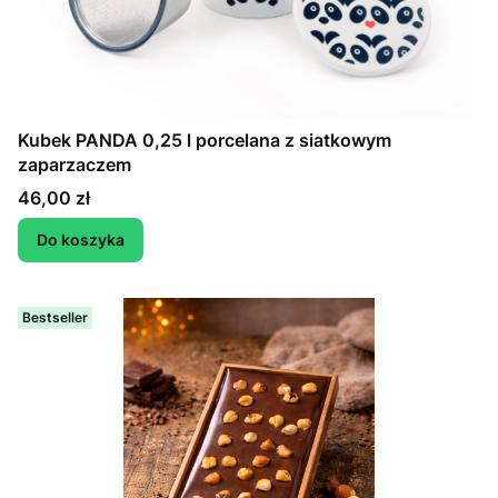
Kubek PANDA 0,25 l porcelana z siatkowym
zaparzaczem
Cena
46,00 zł
Do koszyka
Bestseller