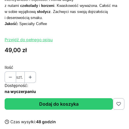
z nutami
czekolady
i
korzeni
. Kwaskowość wyważona. Całość ma
w sobie wyjątkową
słodycz
. Zachwyci nas swoją dojrzałością
i deserowością smaku.
Jakość:
Specialty Coffee
Przejdź do pełnego opisu
Cena
49,00 zł
Ilość
szt.
Dostępność:
na wyczerpaniu
Dodaj do koszyka
Czas wysyłki:
48 godzin