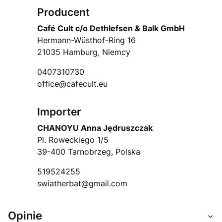
Producent
Café Cult c/o Dethlefsen & Balk GmbH
Hermann-Wüsthof-Ring 16
21035 Hamburg, Niemcy
0407310730
office@cafecult.eu
Importer
CHANOYU Anna Jędruszczak
Pl. Roweckiego 1/5
39-400 Tarnobrzeg, Polska
519524255
swiatherbat@gmail.com
Opinie