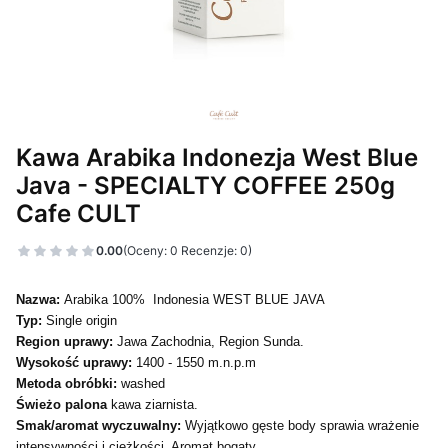
Kawa Arabika Indonezja West Blue
Java - SPECIALTY COFFEE 250g
Cafe CULT
0.00
(Oceny: 0 Recenzje: 0)
Nazwa:
Arabika 100% Indonesia WEST BLUE JAVA
Typ:
Single origin
Region uprawy:
Jawa Zachodnia, Region Sunda.
Wysokość uprawy:
1400 - 1550 m.n.p.m
Metoda obróbki:
washed
Świeżo palona
kawa ziarnista.
Smak/aromat wyczuwalny:
Wyjątkowo gęste body sprawia wrażenie
intensywności i ciężkości. Aromat bogaty