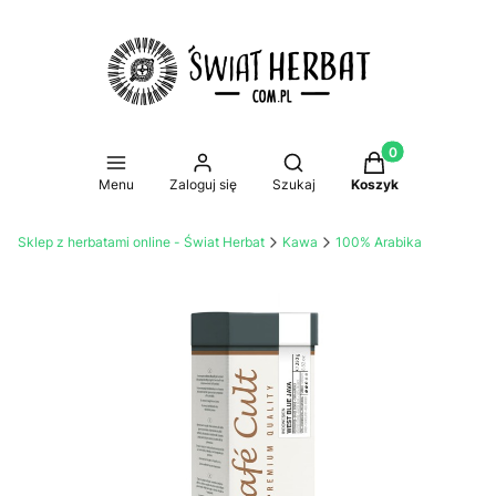
Produkty w koszy
Otwórz wyszukiwarkę
Menu
Zaloguj się
Szukaj
Koszyk
Sklep z herbatami online - Świat Herbat
Kawa
100% Arabika