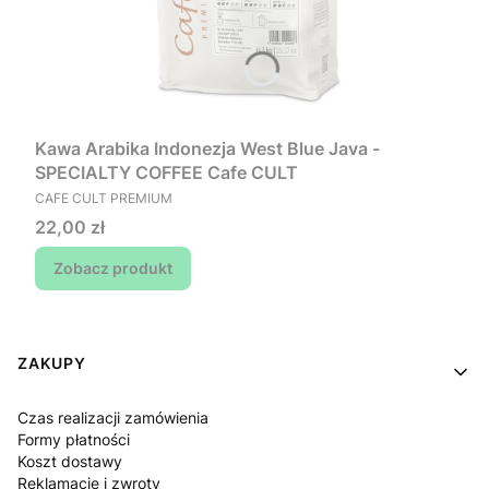
Kawa Arabika Indonezja West Blue Java -
SPECIALTY COFFEE Cafe CULT
PRODUCENT
CAFE CULT PREMIUM
Cena
22,00 zł
Zobacz produkt
Linki w stopce
ZAKUPY
Czas realizacji zamówienia
Formy płatności
Koszt dostawy
Reklamacje i zwroty