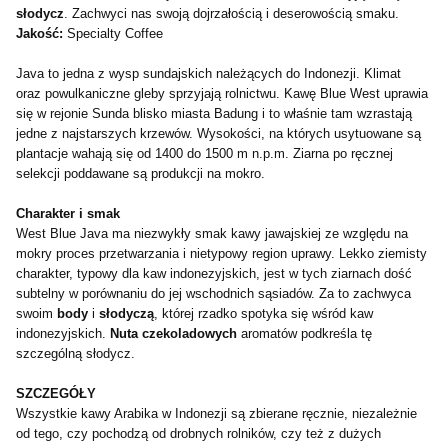
słodycz
. Zachwyci nas swoją dojrzałością i deserowością smaku.
Jakość:
Specialty Coffee
Java to jedna z wysp sundajskich należących do Indonezji. Klimat
oraz powulkaniczne gleby sprzyjają rolnictwu. Kawę Blue West uprawia
się w rejonie Sunda blisko miasta Badung i to właśnie tam wzrastają
jedne z najstarszych krzewów. Wysokości, na których usytuowane są
plantacje wahają się od 1400 do 1500 m n.p.m. Ziarna po ręcznej
selekcji poddawane są produkcji na mokro.
Charakter i smak
West Blue Java ma niezwykły smak kawy jawajskiej ze względu na
mokry proces przetwarzania i nietypowy region uprawy. Lekko ziemisty
charakter, typowy dla kaw indonezyjskich, jest w tych ziarnach dość
subtelny w porównaniu do jej wschodnich sąsiadów. Za to zachwyca
swoim
body
i
słodyczą
, której rzadko spotyka się wśród kaw
indonezyjskich.
Nuta czekoladowych
aromatów podkreśla tę
szczególną słodycz.
SZCZEGÓŁY
Wszystkie kawy Arabika w Indonezji są zbierane ręcznie, niezależnie
od tego, czy pochodzą od drobnych rolników, czy też z dużych