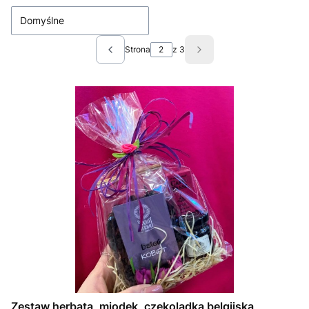
Domyślne
Strona
z 3
Poprzednie produkty
Następne produkty
Zestaw herbata, miodek, czekoladka belgijska