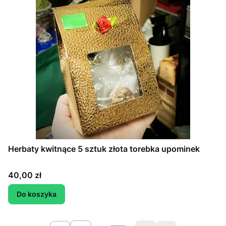
Herbaty kwitnące 5 sztuk złota torebka upominek
Cena
40,00 zł
Do koszyka