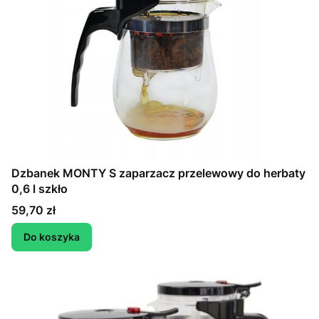
Dzbanek MONTY S zaparzacz przelewowy do herbaty
0,6 l szkło
Cena
59,70 zł
Do koszyka