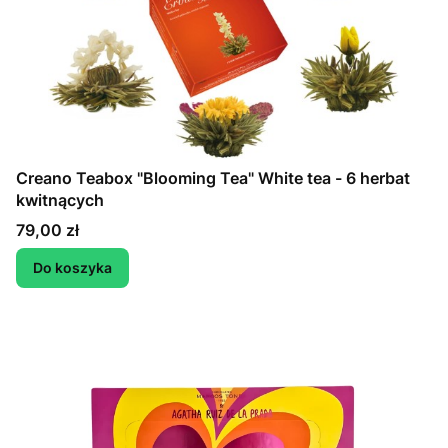
Creano Teabox "Blooming Tea" White tea - 6 herbat
kwitnących
Cena
79,00 zł
Do koszyka