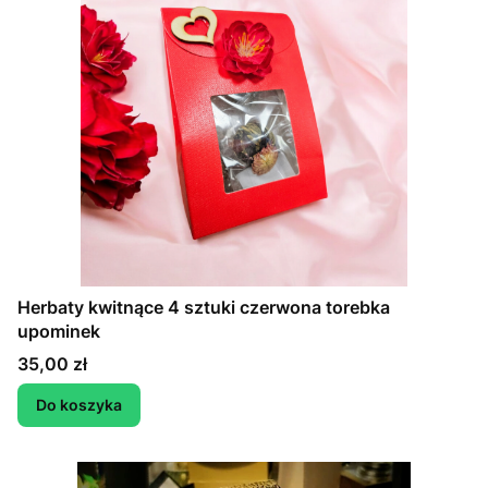
Herbaty kwitnące 4 sztuki czerwona torebka
upominek
Cena
35,00 zł
Do koszyka