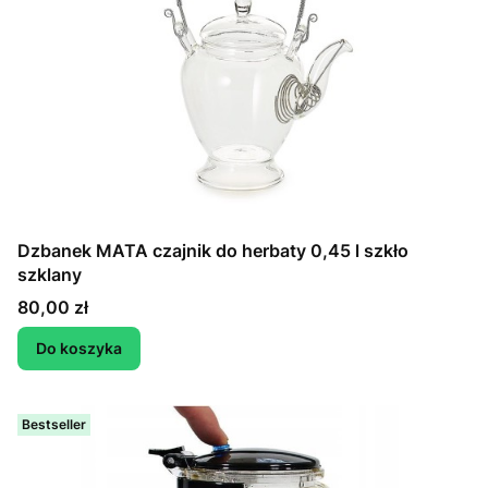
Dzbanek MATA czajnik do herbaty 0,45 l szkło
szklany
Cena
80,00 zł
Do koszyka
Bestseller