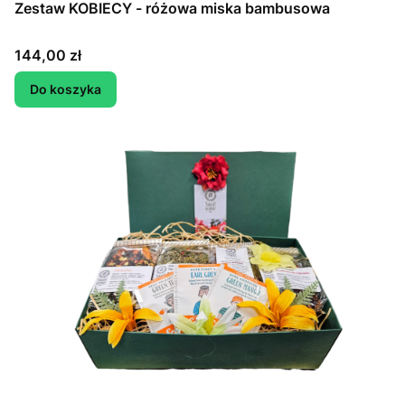
Zestaw KOBIECY - różowa miska bambusowa
Cena
144,00 zł
Do koszyka