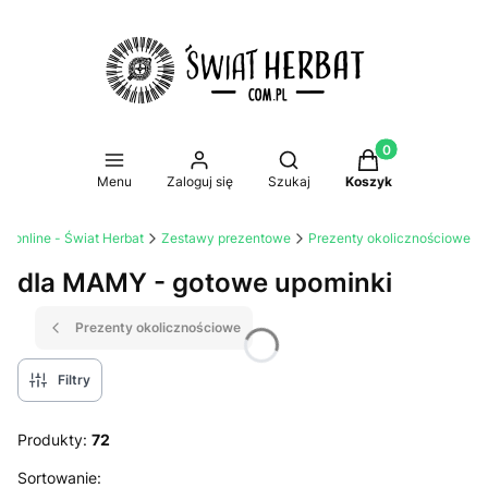
Produkty w koszy
Otwórz wyszukiwarkę
Menu
Zaloguj się
Szukaj
Koszyk
mi online - Świat Herbat
Zestawy prezentowe
Prezenty okolicznościowe
dla MAMY - gotowe upominki
Prezenty okolicznościowe
Filtry
Produkty:
72
Lista produktów
Sortowanie: