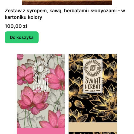
Zestaw z syropem, kawą, herbatami i słodyczami - w
kartoniku kolory
Cena
100,00 zł
Do koszyka