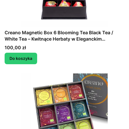
Creano Magnetic Box 6 Blooming Tea Black Tea /
White Tea – Kwitnące Herbaty w Eleganckim
Magnetycznym Pudełku
Cena
100,00 zł
Do koszyka