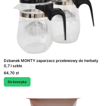
Dzbanek MONTY zaparzacz przelewowy do herbaty
0,7 l szkło
Cena
64,70 zł
Do koszyka