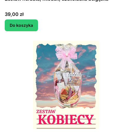
Cena
39,00 zł
Do koszyka