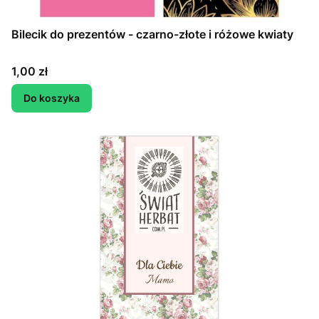
Bilecik do prezentów - czarno-złote i różowe kwiaty
Cena
1,00 zł
Do koszyka