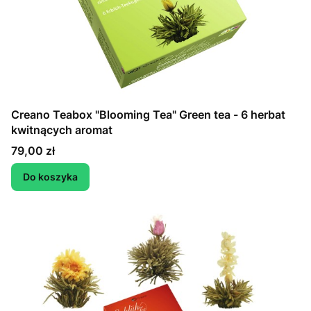
Creano Teabox "Blooming Tea" Green tea - 6 herbat
kwitnących aromat
Cena
79,00 zł
Do koszyka