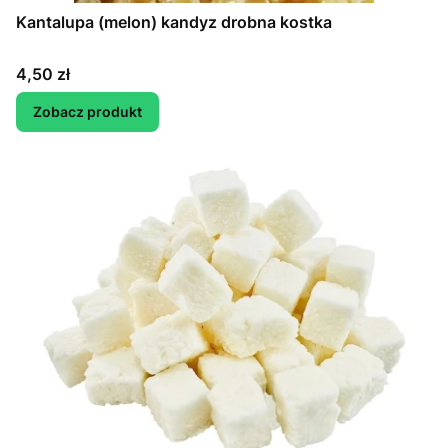
Kantalupa (melon) kandyz drobna kostka
Cena
4,50 zł
Zobacz produkt