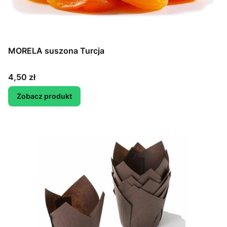
MORELA suszona Turcja
Cena
4,50 zł
Zobacz produkt