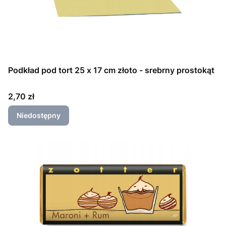
Podkład pod tort 25 x 17 cm złoto - srebrny prostokąt
Cena
2,70 zł
Niedostępny