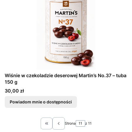
Wiśnie w czekoladzie deserowej Martin’s No.37 – tuba
150 g
Cena
30,00 zł
Powiadom mnie o dostępności
Strona
z 11
Wróć do pierwszej strony z produktami