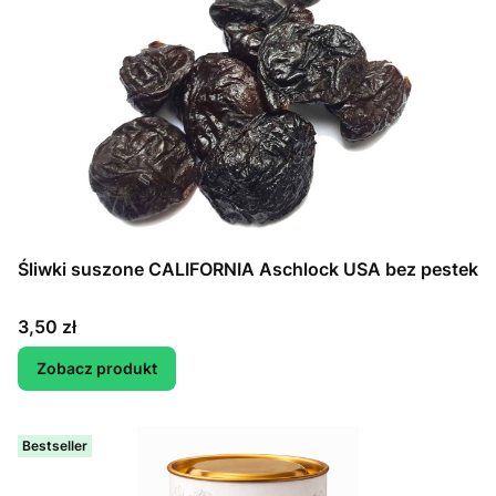
Śliwki suszone CALIFORNIA Aschlock USA bez pestek
Cena
3,50 zł
Zobacz produkt
Bestseller