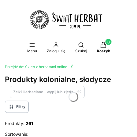
Produkty w koszy
Otwórz wyszukiwarkę
Menu
Zaloguj się
Szukaj
Koszyk
Przejdź do:
Sklep z herbatami online - Świat Herbat
Produkty kolonialne, słodycze
Żelki Herbaciane - wypij lub zjedz!
22
Filtry
Produkty:
261
Lista produktów
Sortowanie: