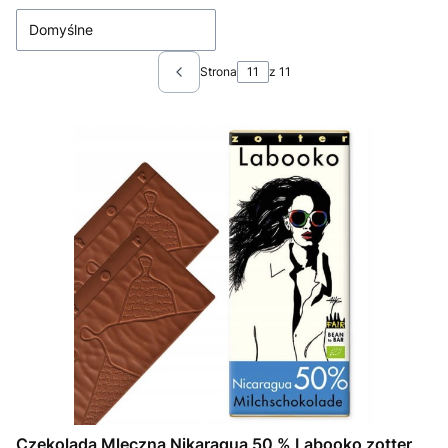
Domyślne
Strona
z 11
Poprzednie produkty
Czekolada Mleczna Nikaragua 50 % Labooko zotter