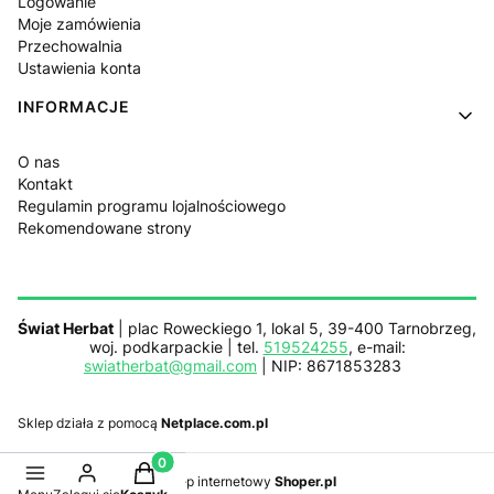
Logowanie
Moje zamówienia
Przechowalnia
Ustawienia konta
INFORMACJE
O nas
Kontakt
Regulamin programu lojalnościowego
Rekomendowane strony
Świat Herbat
| plac Roweckiego 1, lokal 5, 39-400 Tarnobrzeg,
woj. podkarpackie | tel.
519524255
, e-mail:
swiatherbat@gmail.com
| NIP: 8671853283
Sklep działa z pomocą
Netplace.com.pl
Produkty w koszyku: 0. Zobacz szczegóły
Sklep internetowy
Shoper.pl